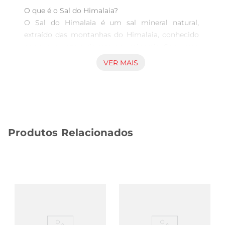
O que é o Sal do Himalaia?  

O Sal do Himalaia é um sal mineral natural, 
extraído das montanhas do Himalaia, conhecido 
por sua pureza e riqueza em minerais. Com uma 
coloração que varia entre o rosa e o vermelho, 
VER MAIS
esse sal é uma alternativa saudável ao sal 
comum, oferecendo um sabor mais intenso e 
complexo aos pratos.

Benefícios para a saúde  

Produtos Relacionados
Este sal é apreciado não apenas pelo seu sabor, 
mas também pelos potenciais benefícios à saúde. 
Ele contém mais de 80 minerais e 
oligoelementos, como cálcio, magnésio e 
potássio, que podem contribuir para o equilíbrio 
eletrolítico do corpo. Além disso, é considerado 
uma opção que pode ajudar na hidratação e na 
regulação do pH do organismo.
