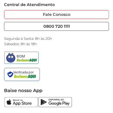
Cartão GBarbosa
Especificações do produto  

Central de Atendimento
Sobre Privacidade
Garantia Estendida
- Peso: 500g  

Portal do Fornecedo
Código de Ética
Fale Conosco
- Tipo: Sal do Himalaia  

Nossas Lojas
Serviços
- Marca: Cuisine&Co
Cencosud Media
Blog GBarbosa
0800 720 1111
Black Friday
Encarte do Dia
Segunda à Sexta: 8h às 20h
Sábados: 8h às 18h
Baixe nosso App