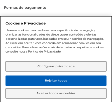
Formas de pagamento
Dúvidas frequentes (FAQ)
Cookies e Privacidade
Política de troca e devolução
Usamos cookies para melhorar sua experiência de navegação,
otimizar as funcionalidades do site, e trazer conteúdo e ofertas
Política de entrega
personalizadas para você, baseadas em seu histórico de navegação.
Ao clicar em aceitar, você concorda em armazenar cookies em seu
dispositivo. Para informações mais detalhadas a respeito de cookies,
consulte nossa Política de Privacidade.
Configurar privacidade
Rejeitar todos
Condições gerais: Em caso de divergência de valores, o
valor válido é o do carrinho de compras. Fotos ilustrativas.
Aceitar todos os cookies
Compras sujeitas a confirmação de estoque. Compras
podem ser canceladas em caso de suspeita de fraude. A fim
de garantir o acesso de um maior número de clientes as
nossas promoções, a compra de produtos com preços