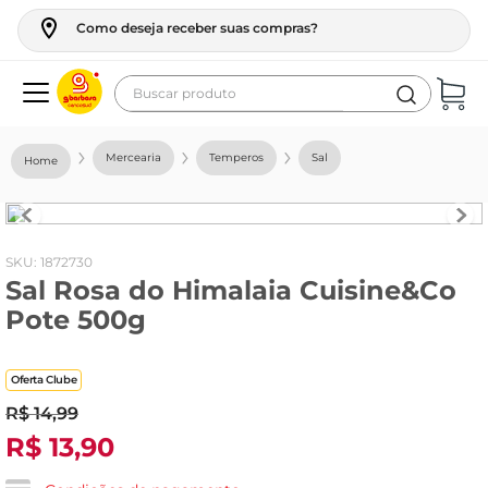
Como deseja receber suas compras?
Buscar produto
Termos mais buscados
Mercearia
Temperos
Sal
geladeira
maquina lavar
fogao
:
1872730
Sal Rosa do Himalaia Cuisine&Co
café
Pote 500g
cerveja
frango
Oferta Clube
leite
R$
14
,
99
R$
13
,
90
vinho
leite pó