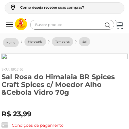
Como deseja receber suas compras?
Buscar produto
Termos mais buscados
Mercearia
Temperos
Sal
geladeira
maquina lavar
fogao
:
1805163
Sal Rosa do Himalaia BR Spices
café
Craft Spices c/ Moedor Alho
cerveja
&Cebola Vidro 70g
frango
vinho
R$
23
,
99
leite
Condições de pagamento
tv