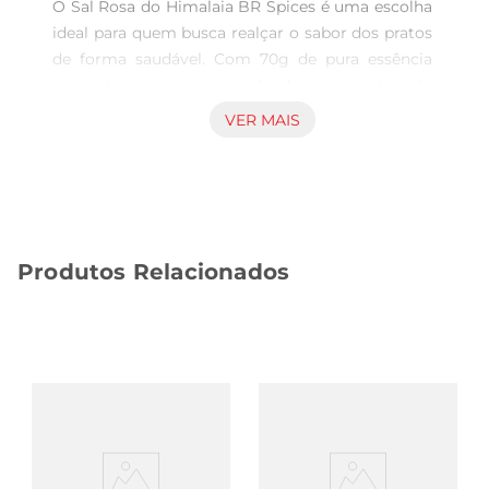
O Sal Rosa do Himalaia BR Spices é uma escolha 
ideal para quem busca realçar o sabor dos pratos 
de forma saudável. Com 70g de pura essência 
mineral, este sal é extraído das montanhas do 
Himalaia, conhecido por suas propriedades 
VER MAIS
benéficas à saúde. Sua coloração rosa é resultado 
da presença de diversos minerais, tornandoo não 
apenas um tempero, mas também um aliado na 
sua alimentação.

Benefícios e propriedades  

Produtos Relacionados
Este sal é rico em minerais como magnésio, 
cálcio e potássio, que são essenciais para o bom 
funcionamento do organismo. Ao contrário do 
sal comum, o Sal Rosa do Himalaia pode ajudar a 
equilibrar os níveis de pH do corpo e promover a 
hidratação celular. Além disso, sua composição 
natural contribui para uma alimentação mais 
equilibrada, tornandoo uma excelente opção para 
quem busca um estilo de vida saudável.
