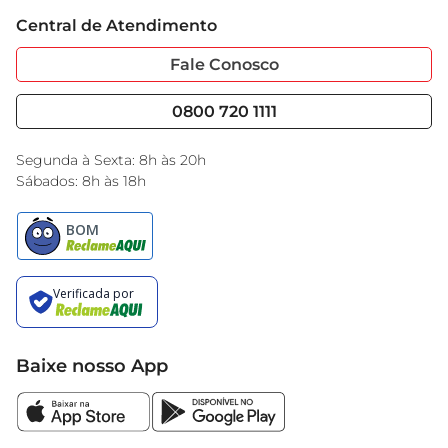
Trabalhe Conosco
Cartão GBarbosa
Central de Atendimento
Sobre Privacidade
Garantia Estendida
Portal do Fornecedo
Código de Ética
Fale Conosco
Nossas Lojas
Serviços
Cencosud Media
Blog GBarbosa
0800 720 1111
Black Friday
Encarte do Dia
Segunda à Sexta: 8h às 20h
Sábados: 8h às 18h
Baixe nosso App