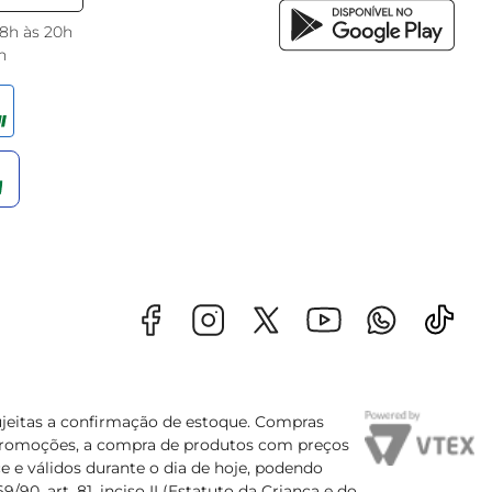
 8h às 20h
h
sujeitas a confirmação de estoque. Compras
s promoções, a compra de produtos com preços
e e válidos durante o dia de hoje, podendo
90, art. 81, inciso II (Estatuto da Criança e do