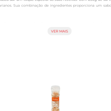
arianos. Sua combinação de ingredientes proporciona um sabo
em diversas preparações. Seja para temperar carnes antes de g
adição perfeita à sua despensa. Sua praticidade permite qu
VER MAIS
a.

a CuisineCo é sinônimo de qualidade. O alho, um dos principai
 e antiinflamatórias. Ao escolher estesal, você está optando p
recomendase armazenálo em local fresco e seco, longe da luz 
iedades por mais tempo. Com o cuidado adequado, você poderá 