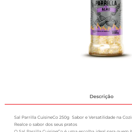
Descrição
Sal Parrilla CuisineCo 250g  Sabor e Versatilidade na Cozi
Realce o sabor dos seus pratos  

O Sal Parrilla CuisineCo é uma escolha ideal para quem 