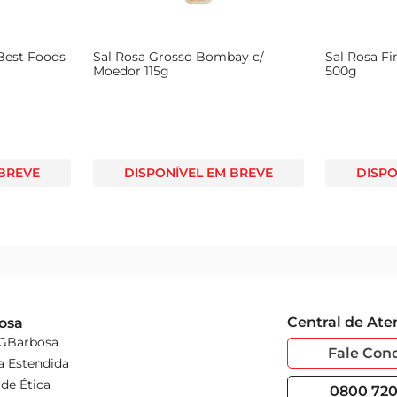
 Best Foods
Sal Rosa Grosso Bombay c/
Sal Rosa Fi
Moedor 115g
500g
 BREVE
DISPONÍVEL EM BREVE
DISPO
Central de At
osa
 GBarbosa
Fale Con
a Estendida
de Ética
0800 720 