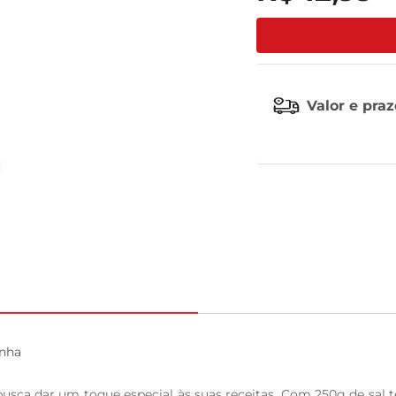
tv
Valor e pra
nha

busca dar um toque especial às suas receitas. Com 250g de sal t