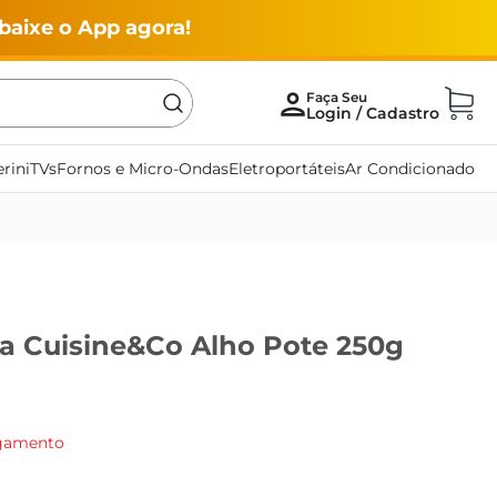
baixe o App agora!
rini
TVs
Fornos e Micro-Ondas
Eletroportáteis
Ar Condicionado
lla Cuisine&Co Alho Pote 250g
agamento