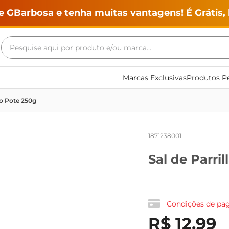
e GBarbosa e tenha muitas vantagens! É Grátis, 
Pesquise aqui por produto e/ou marca...
Termos mais buscados
Marcas Exclusivas
Produtos Pe
geladeira
ho Pote 250g
maquina lavar
fogao
1871238001
café
Sal de Parri
cerveja
frango
leite
Condições de p
vinho
R$
12
,
99
leite pó