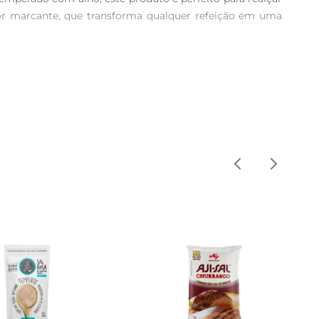
r marcante, que transforma qualquer refeição em uma 
relhar, saltear legumes ou até mesmo para dar um toque 
e você tenha sempre àmão um tempero que combina com 
s componentes, nãoapenas enriquece o sabor, mas também 
or um produto que alia sabor e saúde, ideal para quem se 
direta. Mantenha a embalagem bem fechada para evitar a 
desfrutar do sabor inconfundível deste sal por muito 