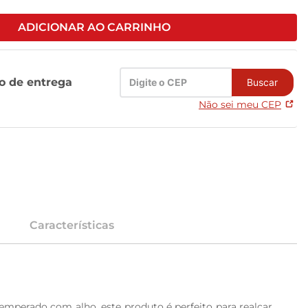
ADICIONAR AO CARRINHO
zo de entrega
Buscar
Não sei meu CEP
Características
emperado com alho, este produto é perfeito para realçar 