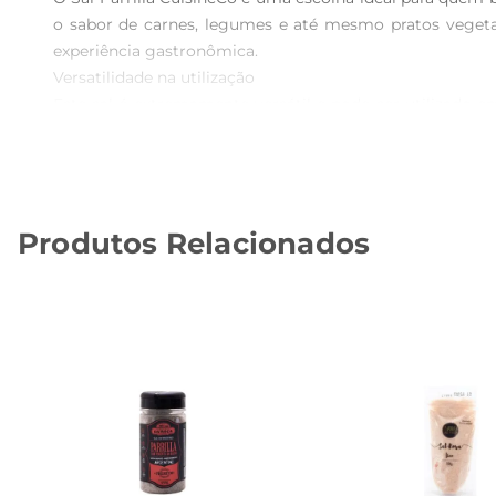
o sabor de carnes, legumes e até mesmo pratos veget
experiência gastronômica.

Versatilidade na utilização  

Este sal é extremamente versátil e pode ser utilizado 
especial em molhos e marinadas, o Sal Parrilla é a 
diferentes tipos de pratos, facilitando o dia a dia na cozinh
Qualidade e sabor em cada grão  

Produzido com ingredientes selecionados, o Sal Parrill
Produtos Relacionados
traz benefícios à saúde, como propriedades antioxidantes
preocupa com a alimentação.

Armazenamento e conservação  

Para preservar a qualidade e o sabor do Sal Parrilla, 
umidade e garantir que o tempero mantenha suas propr
mais tempo.