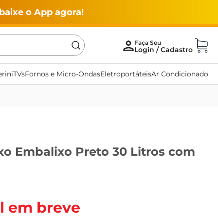
baixe o App agora!
rini
TVs
Fornos e Micro-Ondas
Eletroportáteis
Ar Condicionado
xo Embalixo Preto 30 Litros com
l em breve