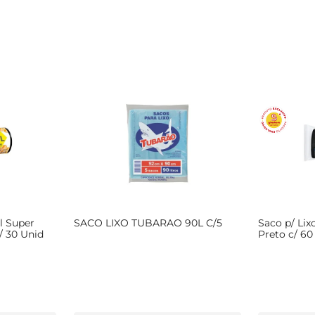
l Super
SACO LIXO TUBARAO 90L C/5
Saco p/ Lix
/ 30 Unid
Preto c/ 60