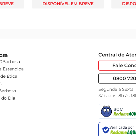
 BREVE
DISPONÍVEL EM BREVE
DISPO
Central de At
osa
 GBarbosa
Fale Con
a Estendida
de Ética
0800 720 
s
Segunda à Sexta:
Barbosa
Sábados: 8h às 18
 do Dia