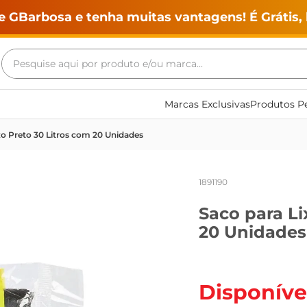
e GBarbosa e tenha muitas vantagens! É Grátis, 
Pesquise aqui por produto e/ou marca...
Termos mais buscados
Marcas Exclusivas
Produtos Pe
geladeira
xo Preto 30 Litros com 20 Unidades
maquina lavar
fogao
1891190
café
Saco para Li
cerveja
20 Unidades
frango
leite
vinho
Disponíve
leite pó