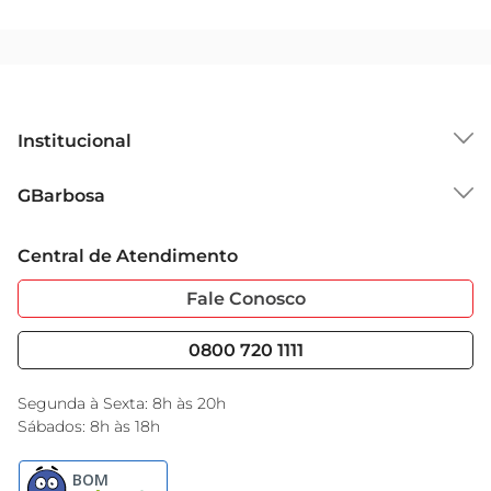
Institucional
Sobre o GBarbosa
GBarbosa
Grupo Cencosud
Trabalhe Conosco
Cartão GBarbosa
Central de Atendimento
Sobre Privacidade
Garantia Estendida
Portal do Fornecedo
Código de Ética
Fale Conosco
Nossas Lojas
Serviços
Cencosud Media
Blog GBarbosa
0800 720 1111
Black Friday
Encarte do Dia
Segunda à Sexta: 8h às 20h
Sábados: 8h às 18h