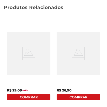
Produtos Relacionados
Saco Para Lixo Dragão
Saco P/ Lixo Dover-Roll
Azul 100 Litros Com 25
Super Forte 15l
Unidades
R$
29
,
09
R$
26
,
90
no Pix