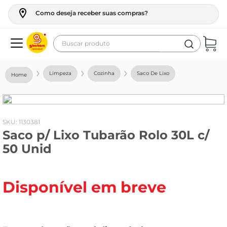
Como deseja receber suas compras?
Buscar produto
Termos mais buscados
Limpeza
Cozinha
Saco De Lixo
geladeira
maquina lavar
fogao
:
1130381
Saco p/ Lixo Tubarão Rolo 30L c/
café
50 Unid
cerveja
frango
Disponível em breve
vinho
leite
tv