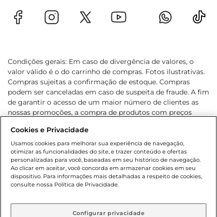
Condições gerais: Em caso de divergência de valores, o
valor válido é o do carrinho de compras. Fotos ilustrativas.
Compras sujeitas a confirmação de estoque. Compras
podem ser canceladas em caso de suspeita de fraude. A fim
de garantir o acesso de um maior número de clientes as
nossas promoções, a compra de produtos com preços
promocionais poderá ter sua quantidade limitada por
Cookies e Privacidade
cliente. Os preços, ofertas e condições são exclusivos para
o e-commerce e válidos durante o dia de hoje, podendo
Usamos cookies para melhorar sua experiência de navegação,
otimizar as funcionalidades do site, e trazer conteúdo e ofertas
sofrer alterações sem prévia notificação. Proibida a venda
personalizadas para você, baseadas em seu histórico de navegação.
de bebidas alcoólicas para menores de 18 anos, conforme
Ao clicar em aceitar, você concorda em armazenar cookies em seu
Lei n.º 8069/90, art. 81, inciso II (Estatuto da Criança e do
dispositivo. Para informações mais detalhadas a respeito de cookies,
Adolescente). Preços e condições exclusivos para o
consulte nossa Política de Privacidade.
www.gbarbosa.com.br
, podendo sofrer alterações sem
aviso prévio. O valor mínimo para as compras on-line é de
R$ 80,00.
Configurar privacidade