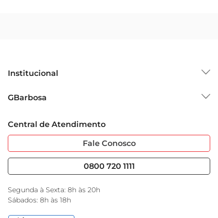
Institucional
Sobre o GBarbosa
GBarbosa
Grupo Cencosud
Trabalhe Conosco
Cartão GBarbosa
Central de Atendimento
Sobre Privacidade
Garantia Estendida
Portal do Fornecedo
Código de Ética
Fale Conosco
Nossas Lojas
Serviços
Cencosud Media
Blog GBarbosa
0800 720 1111
Black Friday
Encarte do Dia
Segunda à Sexta: 8h às 20h
Sábados: 8h às 18h