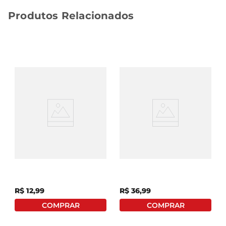
Produtos Relacionados
Saco P/ Lixo Embalixo
Saco P/ Lixo Dover-Roll
Citrus Azul 50l C/ 30
Super Forte 50l
Unid
R$
12
,
99
R$
36
,
99