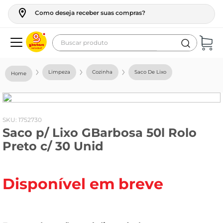
Como deseja receber suas compras?
Buscar produto
Termos mais buscados
Limpeza
Cozinha
Saco De Lixo
geladeira
maquina lavar
fogao
:
1752730
Saco p/ Lixo GBarbosa 50l Rolo
café
Preto c/ 30 Unid
cerveja
frango
Disponível em breve
leite
vinho
leite pó