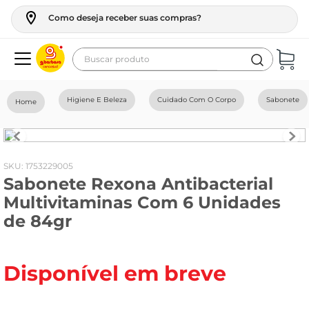
Como deseja receber suas compras?
Buscar produto
Termos mais buscados
Higiene E Beleza
Cuidado Com O Corpo
Sabonete
geladeira
maquina lavar
fogao
:
1753229005
Sabonete Rexona Antibacterial
café
Multivitaminas Com 6 Unidades
cerveja
de 84gr
frango
leite
Disponível em breve
vinho
leite pó