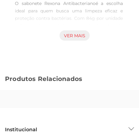
O sabonete Rexona Antibacterianoé a escolha 
ideal para quem busca uma limpeza eficaz e 
proteção contra bactérias. Com 84g por unidade 
e disponível em embalagem com6 sabonetes, ele 
é perfeito para uso diário, garantindo que sua 
VER MAIS
pele esteja sempre limpa e saudável. Sua fórmula 
foi especialmente desenvolvida para 
proporcionar uma sensação de frescor e 
bemestar, tornando o momento do banho ainda 
mais agradável.

Produtos Relacionados
Benefícios e Propriedades  

Este sabonete não apenas limpa, mas também 
ajuda a combater germes e bactérias, 
promovendo uma higiene completa. Enriquecido 
com multivitaminas, ele nutre a pele enquanto 
remove impurezas, deixandoa macia e hidratada. 
A combinação de ingredientes ativos 
Institucional
proporciona uma proteção duradoura, ideal para 
quem tem uma rotina agitada e precisa de um 