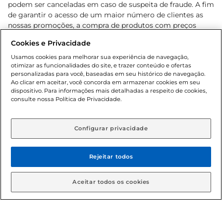
podem ser canceladas em caso de suspeita de fraude. A fim
de garantir o acesso de um maior número de clientes as
nossas promoções, a compra de produtos com preços
promocionais poderá ter sua quantidade limitada por
Cookies e Privacidade
cliente. Os preços, ofertas e condições são exclusivos para
o e-commerce e válidos durante o dia de hoje, podendo
Usamos cookies para melhorar sua experiência de navegação,
otimizar as funcionalidades do site, e trazer conteúdo e ofertas
sofrer alterações sem prévia notificação. Proibida a venda
personalizadas para você, baseadas em seu histórico de navegação.
de bebidas alcoólicas para menores de 18 anos, conforme
Ao clicar em aceitar, você concorda em armazenar cookies em seu
Lei n.º 8069/90, art. 81, inciso II (Estatuto da Criança e do
dispositivo. Para informações mais detalhadas a respeito de cookies,
Adolescente). Preços e condições exclusivos para o
consulte nossa Política de Privacidade.
www.gbarbosa.com.br
, podendo sofrer alterações sem
aviso prévio. O valor mínimo para as compras on-line é de
R$ 80,00.
Configurar privacidade
Rejeitar todos
© 2026 Copyright. Todos os direitos
reservados Gbarbosa.
Aceitar todos os cookies
Cencosud Brasil Comercial SA.CNPJ sob n° 39.346.861/0350-38 .