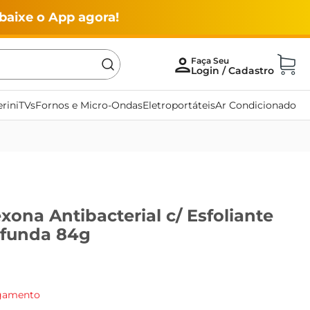
baixe o App agora!
rini
TVs
Fornos e Micro-Ondas
Eletroportáteis
Ar Condicionado
ona Antibacterial c/ Esfoliante
ofunda 84g
agamento