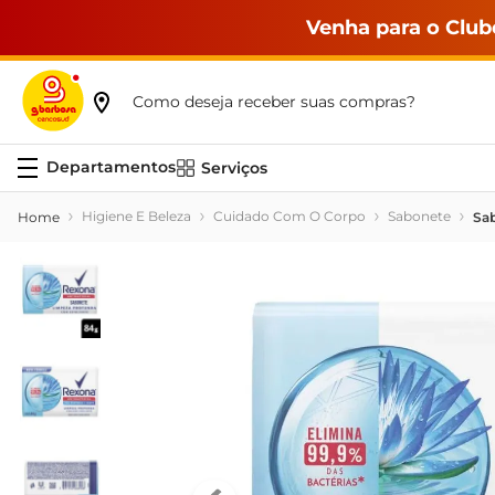
Venha para o Club
Como deseja receber suas compras?
Serviços
Higiene E Beleza
Cuidado Com O Corpo
Sabonete
Sab