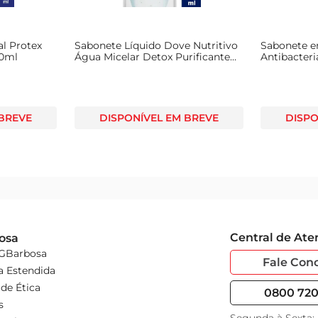
al Protex
Sabonete Líquido Dove Nutritivo
Sabonete e
50ml
Água Micelar Detox Purificante
Antibacteri
Sachê Refil 200ml
 BREVE
DISPONÍVEL EM BREVE
DISPO
Central de At
osa
 GBarbosa
Fale Con
a Estendida
de Ética
0800 720 
s