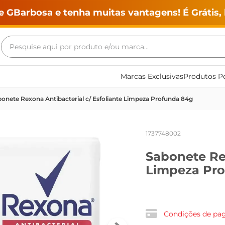
e GBarbosa e tenha muitas vantagens! É Grátis, 
Pesquise aqui por produto e/ou marca...
Termos mais buscados
Marcas Exclusivas
Produtos Pe
geladeira
onete Rexona Antibacterial c/ Esfoliante Limpeza Profunda 84g
maquina lavar
fogao
1737748002
café
Sabonete Rex
cerveja
Limpeza Pr
frango
vinho
leite
Condições de p
tv