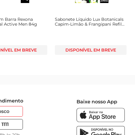
m Barra Rexona
Sabonete Líquido Lux Botanicals
al Active Men 84g
Capim-Limão & Frangipani Refil
200ml
NÍVEL EM BREVE
DISPONÍVEL EM BREVE
endimento
Baixe nosso App
osco
1111