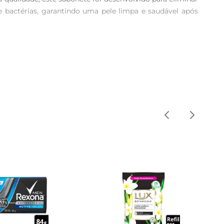
 bactérias, garantindo uma pele limpa e saudável após 
iana é perfeita para o uso diário, especialmente em 
nho uma experiência revigorante.

espuma rica. Enxágue em seguida. É indicado para todos 
qualquer momento do dia.

agens. Sua textura cremosa e fácil de enxaguargarante 
arca, éum produto que não pode faltar na sua rotina de 