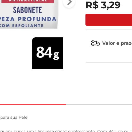
R$
3
,
29
leite pó
Valor e pra
ara sua Pele

 quem busca uma limpeza eficaz e refrescante. Com 84g de pura 