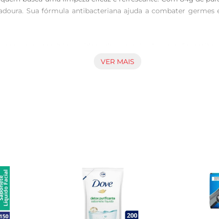
doura. Sua fórmula antibacteriana ajuda a combater germes e
mpam, mas também cuidam da sua pele. A sua ação antibacter
 fragrância suave deixa uma sensação agradável, tornando o ba
VER MAIS
sobre a pele molhada, massageando suavemente até formar uma 
anto na lavagemdas mãos, proporcionando proteção e frescor a 
 prática de 84g, ideal para uso em casa ou para levar em vi
na pele. Com um design que remete à qualidade e confiança da m