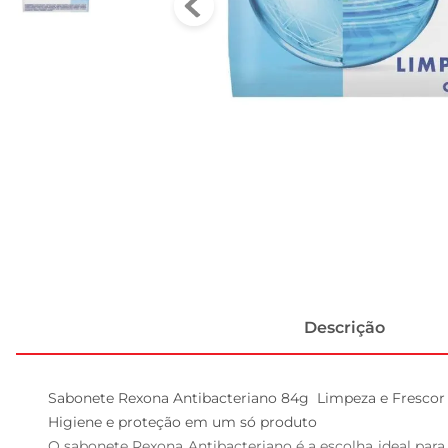
Descrição
Sabonete Rexona Antibacteriano 84g  Limpeza e Frescor p
Higiene e proteção em um só produto  

O sabonete Rexona Antibacteriano é a escolha ideal para