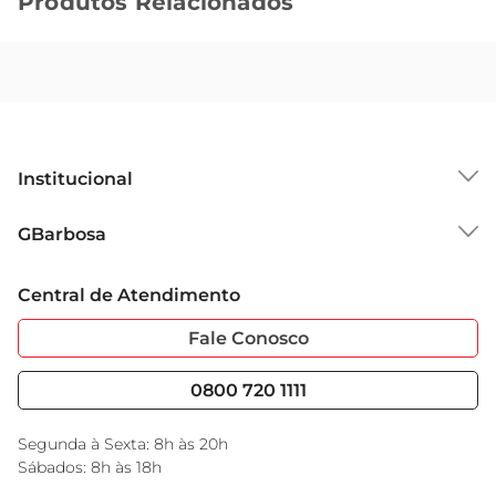
Produtos Relacionados
Institucional
Sobre o GBarbosa
GBarbosa
Grupo Cencosud
Trabalhe Conosco
Cartão GBarbosa
Central de Atendimento
Sobre Privacidade
Garantia Estendida
Portal do Fornecedo
Código de Ética
Fale Conosco
Nossas Lojas
Serviços
Cencosud Media
Blog GBarbosa
0800 720 1111
Black Friday
Encarte do Dia
Segunda à Sexta: 8h às 20h
Sábados: 8h às 18h