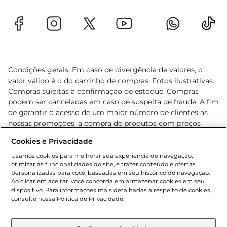
Condições gerais: Em caso de divergência de valores, o
valor válido é o do carrinho de compras. Fotos ilustrativas.
Compras sujeitas a confirmação de estoque. Compras
podem ser canceladas em caso de suspeita de fraude. A fim
de garantir o acesso de um maior número de clientes as
nossas promoções, a compra de produtos com preços
promocionais poderá ter sua quantidade limitada por
Cookies e Privacidade
cliente. Os preços, ofertas e condições são exclusivos para
o e-commerce e válidos durante o dia de hoje, podendo
Usamos cookies para melhorar sua experiência de navegação,
otimizar as funcionalidades do site, e trazer conteúdo e ofertas
sofrer alterações sem prévia notificação. Proibida a venda
personalizadas para você, baseadas em seu histórico de navegação.
de bebidas alcoólicas para menores de 18 anos, conforme
Ao clicar em aceitar, você concorda em armazenar cookies em seu
Lei n.º 8069/90, art. 81, inciso II (Estatuto da Criança e do
dispositivo. Para informações mais detalhadas a respeito de cookies,
Adolescente). Preços e condições exclusivos para o
consulte nossa Política de Privacidade.
www.gbarbosa.com.br
, podendo sofrer alterações sem
aviso prévio. O valor mínimo para as compras on-line é de