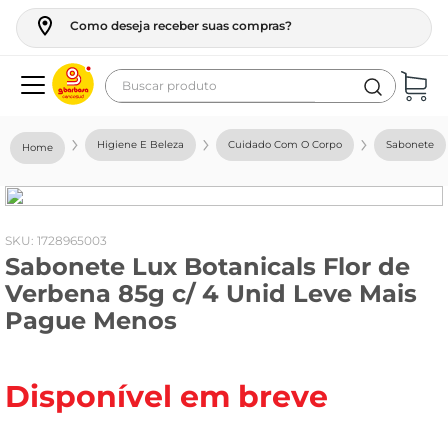
Como deseja receber suas compras?
Buscar produto
Termos mais buscados
Higiene E Beleza
Cuidado Com O Corpo
Sabonete
geladeira
maquina lavar
fogao
:
1728965003
Sabonete Lux Botanicals Flor de
café
Verbena 85g c/ 4 Unid Leve Mais
cerveja
Pague Menos
frango
leite
Disponível em breve
vinho
leite pó