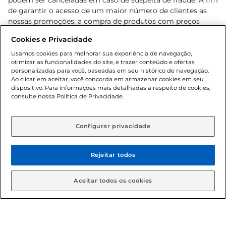
podem ser canceladas em caso de suspeita de fraude. A fim
de garantir o acesso de um maior número de clientes as
nossas promoções, a compra de produtos com preços
promocionais poderá ter sua quantidade limitada por
Cookies e Privacidade
cliente. Os preços, ofertas e condições são exclusivos para
o e-commerce e válidos durante o dia de hoje, podendo
Usamos cookies para melhorar sua experiência de navegação,
otimizar as funcionalidades do site, e trazer conteúdo e ofertas
sofrer alterações sem prévia notificação. Proibida a venda
personalizadas para você, baseadas em seu histórico de navegação.
de bebidas alcoólicas para menores de 18 anos, conforme
Ao clicar em aceitar, você concorda em armazenar cookies em seu
Lei n.º 8069/90, art. 81, inciso II (Estatuto da Criança e do
dispositivo. Para informações mais detalhadas a respeito de cookies,
Adolescente). Preços e condições exclusivos para o
consulte nossa Política de Privacidade.
www.gbarbosa.com.br
, podendo sofrer alterações sem
aviso prévio. O valor mínimo para as compras on-line é de
R$ 80,00.
Configurar privacidade
Rejeitar todos
© 2026 Copyright. Todos os direitos
reservados Gbarbosa.
Aceitar todos os cookies
Cencosud Brasil Comercial SA.CNPJ sob n° 39.346.861/0350-38 .