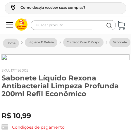
Como deseja receber suas compras?
Buscar produto
Termos mais buscados
Higiene E Beleza
Cuidado Com O Corpo
Sabonete
geladeira
maquina lavar
fogao
:
1711193005
Sabonete Líquido Rexona
café
Antibacterial Limpeza Profunda
cerveja
200ml Refil Econômico
frango
vinho
R$
10
,
99
leite
Condições de pagamento
tv