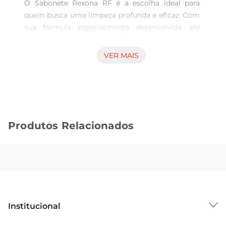
O Sabonete Rexona RF é a escolha ideal para 
quem busca uma limpeza profunda e eficaz. Com 
sua fórmula especialmente desenvolvida, ele 
remove impurezas e resíduos, proporcionando 
uma sensação de frescor e leveza à pele. Ideal 
VER MAIS
para o uso diário, este sabonete é perfeito para 
quem deseja manter a pelelimpa e saudável, sem 
abrir mão do conforto.

Fórmula e Benefícios  

Este sabonete apresenta uma combinação única 
Produtos Relacionados
de ingredientes que garantem uma limpeza 
intensa. Sua textura cremosa e suave permite que 
o produto se espalhe facilmente, garantindo que 
cada partedo corpo receba a atenção necessária. 
Além disso, o Sabonete Rexona RF é 
dermatologicamente testado, assegurando que é 
seguro para todos os tipos de pele, incluindo as 
Institucional
mais sensíveis.

Praticidade e Uso  

Sobre o GBarbosa