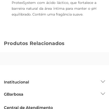
ProtexSystem com ácido láctico, que fortalece a 
barreira natural da área íntima para manter o pH 
equilibrado. Contém uma fragância suave.
Produtos Relacionados
Institucional
Sobre o GBarbosa
GBarbosa
Grupo Cencosud
Trabalhe Conosco
Cartão GBarbosa
Central de Atendimento
Sobre Privacidade