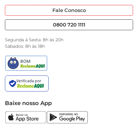
Garantia Estendida
Portal do Fornecedo
Código de Ética
Fale Conosco
Nossas Lojas
Serviços
Cencosud Media
Blog GBarbosa
0800 720 1111
Black Friday
Encarte do Dia
Segunda à Sexta: 8h às 20h
Sábados: 8h às 18h
Baixe nosso App