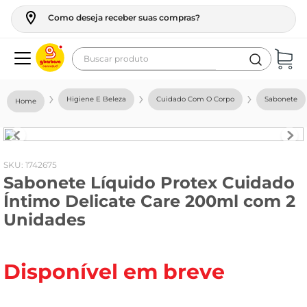
Como deseja receber suas compras?
Buscar produto
Termos mais buscados
Higiene E Beleza
Cuidado Com O Corpo
Sabonete
geladeira
maquina lavar
fogao
:
1742675
Sabonete Líquido Protex Cuidado
café
Íntimo Delicate Care 200ml com 2
cerveja
Unidades
frango
leite
Disponível em breve
vinho
leite pó