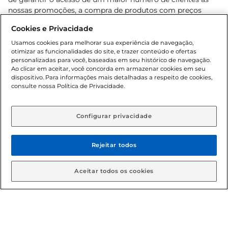
nossas promoções, a compra de produtos com preços
promocionais poderá ter sua quantidade limitada por
Cookies e Privacidade
cliente. Os preços, ofertas e condições são exclusivos para
o e-commerce e válidos durante o dia de hoje, podendo
Usamos cookies para melhorar sua experiência de navegação,
otimizar as funcionalidades do site, e trazer conteúdo e ofertas
sofrer alterações sem prévia notificação. Proibida a venda
personalizadas para você, baseadas em seu histórico de navegação.
de bebidas alcoólicas para menores de 18 anos, conforme
Ao clicar em aceitar, você concorda em armazenar cookies em seu
Lei n.º 8069/90, art. 81, inciso II (Estatuto da Criança e do
dispositivo. Para informações mais detalhadas a respeito de cookies,
Adolescente). Preços e condições exclusivos para o
consulte nossa Política de Privacidade.
www.gbarbosa.com.br
, podendo sofrer alterações sem
aviso prévio. O valor mínimo para as compras on-line é de
R$ 80,00.
Configurar privacidade
Rejeitar todos
© 2026 Copyright. Todos os direitos
reservados Gbarbosa.
Aceitar todos os cookies
Cencosud Brasil Comercial SA.CNPJ sob n° 39.346.861/0350-38 .
Sediada na Av. das Nações Unidas, 12.995, 21º andar, CEP: