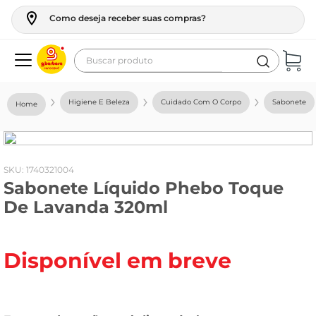
Como deseja receber suas compras?
Buscar produto
Termos mais buscados
Higiene E Beleza
Cuidado Com O Corpo
Sabonete
geladeira
maquina lavar
fogao
:
1740321004
Sabonete Líquido Phebo Toque
café
De Lavanda 320ml
cerveja
frango
Disponível em breve
leite
vinho
leite pó