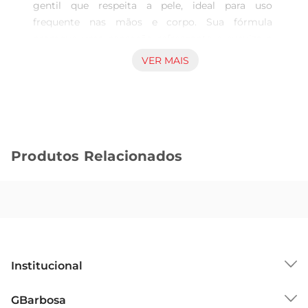
gentil que respeita a pele, ideal para uso 
frequente nas mãos e corpo. Sua fórmula 
promove uma sensação refrescante e suaviza a 
pele sem agredir, tornando a rotina de cuidado 
VER MAIS
mais agradável e confortável. Produto indicado 
para quem busca um sabonete prático, que alie 
frescor e limpeza eficiente em um frasco de 320 
ml, fácil de dosar e usar. Características e 
benefícios Com aroma leve de lavanda, o 
Produtos Relacionados
sabonete traz uma fragrância agradável que 
contribui para uma sensação de bemestar 
durante e após o banho. A textura líquida facilita a 
aplicação, proporcionando boa espalhabilidade e 
rápida absorção, que não deixa resíduos 
pegajosos. Além disso, é compatível com 
diversos tipos de pele, atendendo àqueles que 
Institucional
preferem itens com toque delicado no dia a dia. 
Indicações de uso Recomendado para limpeza 
Sobre o GBarbosa
GBarbosa
diária das mãos e corpo, o sabonete líquido é 