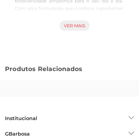
biodiversidade amazônica para o seu dia a dia. 
Com uma formulação que combina ingredientes 
naturais, este sabonete proporciona uma limpeza 
suave e eficaz, respeitando a delicadeza da sua 
VER MAIS
pele. Ao utilizálo, você sentirá a refrescância e a 
leveza que só a natureza pode oferecer, 
transformando o momento do banho em uma 
verdadeira experiência sensorial.

Ingredientes e benefícios  

Produtos Relacionados
Enriquecido com extratos da flora amazônica, o 
sabonete Phebo é ideal para quem busca um 
produto que não apenas limpa, mas também 
nutre a pele. Os componentes naturais ajudam a 
manter a hidratação, deixando a pele macia e 
aveludada. Além disso, sua fragrância suave e 
envolvente proporciona uma sensação de 
Institucional
bemestar e frescor que perdura ao longo do dia.

Uso e recomendações  

Sobre o GBarbosa
GBarbosa
Este sabonete é indicado para o uso diário, sendo 
Grupo Cencosud