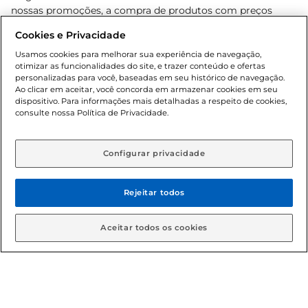
nossas promoções, a compra de produtos com preços
promocionais poderá ter sua quantidade limitada por
Cookies e Privacidade
cliente. Os preços, ofertas e condições são exclusivos para
o e-commerce e válidos durante o dia de hoje, podendo
Usamos cookies para melhorar sua experiência de navegação,
otimizar as funcionalidades do site, e trazer conteúdo e ofertas
sofrer alterações sem prévia notificação. Proibida a venda
personalizadas para você, baseadas em seu histórico de navegação.
de bebidas alcoólicas para menores de 18 anos, conforme
Ao clicar em aceitar, você concorda em armazenar cookies em seu
Lei n.º 8069/90, art. 81, inciso II (Estatuto da Criança e do
dispositivo. Para informações mais detalhadas a respeito de cookies,
Adolescente). Preços e condições exclusivos para o
consulte nossa Política de Privacidade.
www.gbarbosa.com.br
, podendo sofrer alterações sem
aviso prévio. O valor mínimo para as compras on-line é de
R$ 80,00.
Configurar privacidade
Rejeitar todos
© 2026 Copyright. Todos os direitos
reservados Gbarbosa.
Aceitar todos os cookies
Cencosud Brasil Comercial SA.CNPJ sob n° 39.346.861/0350-38 .
Sediada na Av. das Nações Unidas, 12.995, 21º andar, CEP: