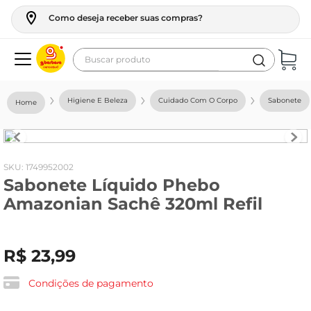
Como deseja receber suas compras?
Buscar produto
Termos mais buscados
Higiene E Beleza
Cuidado Com O Corpo
Sabonete
geladeira
maquina lavar
fogao
:
1749952002
Sabonete Líquido Phebo
café
Amazonian Sachê 320ml Refil
cerveja
frango
R$
23
,
99
vinho
leite
Condições de pagamento
tv