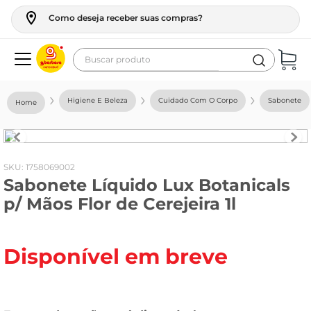
Como deseja receber suas compras?
Buscar produto
Termos mais buscados
Higiene E Beleza
Cuidado Com O Corpo
Sabonete
geladeira
maquina lavar
fogao
:
1758069002
Sabonete Líquido Lux Botanicals
café
p/ Mãos Flor de Cerejeira 1l
cerveja
frango
Disponível em breve
vinho
leite
tv