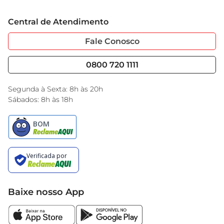
Grupo Cencosud
Produto cosmético sem ação terapêutica.
Trabalhe Conosco
Cartão GBarbosa
Central de Atendimento
Sobre Privacidade
Garantia Estendida
Portal do Fornecedo
Código de Ética
Fale Conosco
Nossas Lojas
Serviços
Cencosud Media
Blog GBarbosa
0800 720 1111
Black Friday
Encarte do Dia
Segunda à Sexta: 8h às 20h
Sábados: 8h às 18h
Baixe nosso App