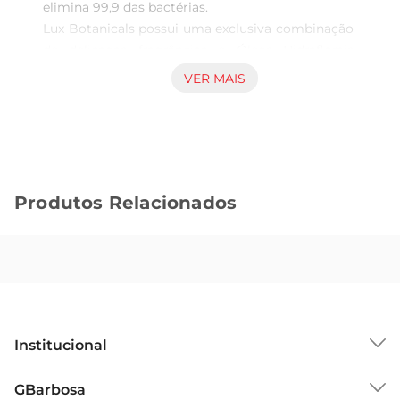
elimina 99,9 das bactérias. 

Lux Botanicals possui uma exclusiva combinação 
de delicadas fragrâncias e Óleos Hidraflorais 
extraídos da natureza. Uma mistura de extratos 
VER MAIS
de flores e óleos essenciais, pensado 
especialmente para deixar a pele mais hidratada e 
perfumada com fragrâncias naturais.

Experimente a sensação única de ter uma pele 
bonita, radiante e suavemente perfumada

Produtos Relacionados
Lux Botanicals Flor de Cerejeira para as mãos 
pode ser utilizado no corpo e nas mãos e está 
disponível nas versões refil 440ml, garrafa 250ml 
e pump para as mãos de 500ml.  

Para uma experiência mais completa, não deixe 
também de experimentar as fragrâncias de 
ErvaDoce, Lavanda e Capim Limão. As variantes 
Institucional
também estão disponíveis na versão refil.

 Com base em estudo realizado em Laboratório 
Sobre o GBarbosa
GBarbosa
independente. Bactérias testadas: S.Aureus. 