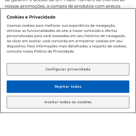
nossas promoções, a compra de produtos com preços
promocionais poderá ter sua quantidade limitada por
Cookies e Privacidade
cliente. Os preços, ofertas e condições são exclusivos para
o e-commerce e válidos durante o dia de hoje, podendo
Usamos cookies para melhorar sua experiência de navegação,
otimizar as funcionalidades do site, e trazer conteúdo e ofertas
sofrer alterações sem prévia notificação. Proibida a venda
personalizadas para você, baseadas em seu histórico de navegação.
de bebidas alcoólicas para menores de 18 anos, conforme
Ao clicar em aceitar, você concorda em armazenar cookies em seu
Lei n.º 8069/90, art. 81, inciso II (Estatuto da Criança e do
dispositivo. Para informações mais detalhadas a respeito de cookies,
Adolescente). Preços e condições exclusivos para o
consulte nossa Política de Privacidade.
www.gbarbosa.com.br
, podendo sofrer alterações sem
aviso prévio. O valor mínimo para as compras on-line é de
R$ 80,00.
Configurar privacidade
Rejeitar todos
© 2026 Copyright. Todos os direitos
reservados Gbarbosa.
Aceitar todos os cookies
Cencosud Brasil Comercial SA.CNPJ sob n° 39.346.861/0350-38 .
Sediada na Av. das Nações Unidas, 12.995, 21º andar, CEP: