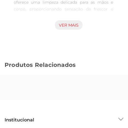
oferece uma limpeza delicada para as mãos e 
corpo, proporcionando sensação de frescor e 
conforto a cada uso. Sua fórmula foi 
desenvolvida para manter a pele limpa e 
VER MAIS
hidratada, ideal para quem busca uma rotina 
suave de cuidado pessoal. Com apresentação em 
refil de 300ml, o produto facilita a reposição em 
frascos reutilizáveis, contribuindo para um 
consumo mais consciente. Características e uso 
Produtos Relacionados
indicado Além da fragrância típica da lavanda, 
conhecida por seu efeito calmante, o sabonete 
líquido contribui para a manutenção do equilíbrio 
da pele durante a higienização. Possui textura 
leve que se transforma em espuma macia, 
facilitando a aplicação e enxágue rápido. É 
indicado para uso diário, adaptandose ao cuidado 
das mãos e do corpo de forma prática e eficiente. 
Qualidade e confiabilidade da marca Granado A 
Institucional
marca Granado é reconhecida pela tradição e 