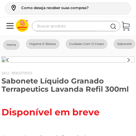
Como deseja receber suas compras?
Buscar produto
Termos mais buscados
Higiene E Beleza
Cuidado Com O Corpo
Sabonete
geladeira
maquina lavar
fogao
:
1890079001
Sabonete Líquido Granado
café
Terrapeutics Lavanda Refil 300ml
cerveja
frango
Disponível em breve
leite
vinho
celular