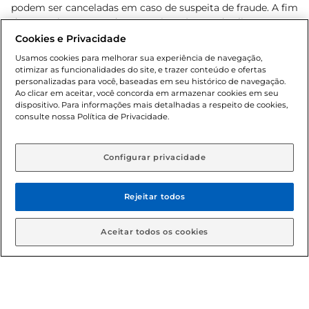
podem ser canceladas em caso de suspeita de fraude. A fim
de garantir o acesso de um maior número de clientes as
nossas promoções, a compra de produtos com preços
Cookies e Privacidade
promocionais poderá ter sua quantidade limitada por
Usamos cookies para melhorar sua experiência de navegação,
cliente. Os preços, ofertas e condições são exclusivos para
otimizar as funcionalidades do site, e trazer conteúdo e ofertas
o e-commerce e válidos durante o dia de hoje, podendo
personalizadas para você, baseadas em seu histórico de navegação.
sofrer alterações sem prévia notificação. Proibida a venda
Ao clicar em aceitar, você concorda em armazenar cookies em seu
dispositivo. Para informações mais detalhadas a respeito de cookies,
de bebidas alcoólicas para menores de 18 anos, conforme
consulte nossa Política de Privacidade.
Lei n.º 8069/90, art. 81, inciso II (Estatuto da Criança e do
Adolescente). Preços e condições exclusivos para o
www.gbarbosa.com.br
, podendo sofrer alterações sem
Configurar privacidade
aviso prévio. O valor mínimo para as compras on-line é de
R$ 80,00.
Rejeitar todos
© 2026 Copyright. Todos os direitos
reservados Gbarbosa.
Aceitar todos os cookies
Cencosud Brasil Comercial SA.CNPJ sob n° 39.346.861/0350-38 .
Sediada na Av. das Nações Unidas, 12.995, 21º andar, CEP:
04.578-000, Bairro Brooklin Paulista, na cidade de São Paulo -