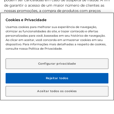
podem ser canceladas em caso de suspeita de fraude. A fim
de garantir o acesso de um maior número de clientes as
nossas promoções, a compra de produtos com preços
promocionais poderá ter sua quantidade limitada por
Cookies e Privacidade
cliente. Os preços, ofertas e condições são exclusivos para
o e-commerce e válidos durante o dia de hoje, podendo
Usamos cookies para melhorar sua experiência de navegação,
otimizar as funcionalidades do site, e trazer conteúdo e ofertas
sofrer alterações sem prévia notificação. Proibida a venda
personalizadas para você, baseadas em seu histórico de navegação.
de bebidas alcoólicas para menores de 18 anos, conforme
Ao clicar em aceitar, você concorda em armazenar cookies em seu
Lei n.º 8069/90, art. 81, inciso II (Estatuto da Criança e do
dispositivo. Para informações mais detalhadas a respeito de cookies,
Adolescente). Preços e condições exclusivos para o
consulte nossa Política de Privacidade.
www.gbarbosa.com.br
, podendo sofrer alterações sem
aviso prévio. O valor mínimo para as compras on-line é de
R$ 80,00.
Configurar privacidade
Rejeitar todos
© 2026 Copyright. Todos os direitos
reservados Gbarbosa.
Aceitar todos os cookies
Cencosud Brasil Comercial SA.CNPJ sob n° 39.346.861/0350-38 .