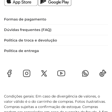
responsável.

Especificações do Produto  

 Volume: 300ml  

Formas de pagamento
 Tipo de Produto: Sabonete Líquido  

 Uso: Diário, para todos os tipos de pele  

Dúvidas frequentes (FAQ)
 Fragrância: Fresca e suave
Política de troca e devolução
Política de entrega
Condições gerais: Em caso de divergência de valores, o
valor válido é o do carrinho de compras. Fotos ilustrativas.
Compras sujeitas a confirmação de estoque. Compras