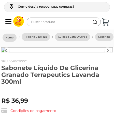
Como deseja receber suas compras?
Buscar produto
Termos mais buscados
Higiene E Beleza
Cuidado Com O Corpo
Sabonete
geladeira
maquina lavar
fogao
:
1648090001
Sabonete Líquido De Glicerina
café
Granado Terrapeutics Lavanda
cerveja
300ml
frango
vinho
R$
36
,
99
leite
Condições de pagamento
tv