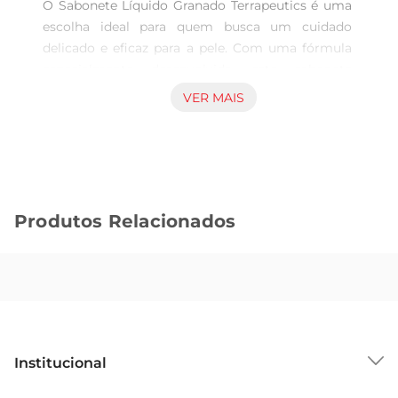
O Sabonete Líquido Granado Terrapeutics é uma 
escolha ideal para quem busca um cuidado 
delicado e eficaz para a pele. Com uma fórmula 
especialmente desenvolvida, este sabonete 
proporciona uma limpeza profunda, removendo 
VER MAIS
impurezas e deixando a pele com uma sensação 
de frescor e suavidade. Ideal para o uso diário, ele 
se adapta a diferentes tipos de pele, garantindo 
um banho revigorante.

Ingredientes Naturais e Benefícios  

Produtos Relacionados
Enriquecido com ingredientes naturais, o 
sabonete líquido oferece propriedades 
hidratantes que ajudam a manter a umidade da 
pele, evitando o ressecamento. A combinação de 
extratos botânicos proporciona não apenas uma 
limpeza eficaz, mas também um toque de 
cuidado que transforma o momento do banho 
Institucional
em uma experiência relaxante. A fragrância leve e 
refrescante é perfeita para começar ou terminar 
Sobre o GBarbosa