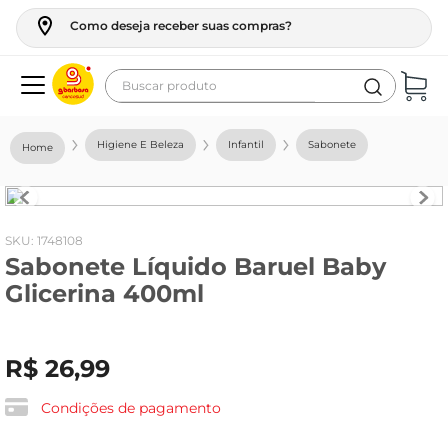
Como deseja receber suas compras?
Buscar produto
Termos mais buscados
Higiene E Beleza
Infantil
Sabonete
geladeira
maquina lavar
fogao
:
1748108
Sabonete Líquido Baruel Baby
café
Glicerina 400ml
cerveja
frango
R$
26
,
99
leite
vinho
Condições de pagamento
leite pó