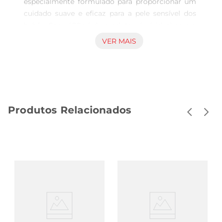
especialmente formulado para proporcionar um 
cuidado suave e eficaz para a pele sensível dos 
bebês. Com 400ml de produto, ele é ideal para o 
uso diário, garantindo que a pele do seu pequeno 
VER MAIS
fique limpa, hidratada e protegida. A glicerina 
presente na fórmula ajuda a manter a umidade 
natural da pele, evitando ressecamentos e 
proporcionando uma sensação de maciez após o 
banho.

Produtos Relacionados
Fórmula Segura e Suave  

Desenvolvido com ingredientes cuidadosamente 
selecionados, o sabonete líquido é livre de 
parabenos e corantes, tornandoo uma escolha 
segura para a higiene do seu bebê. Sua fórmula 
suave é dermatologicamente testada, garantindo 
que mesmo as peles mais sensíveis possam 
usufruir de um banho agradável e sem irritações. 
A textura leve do sabonete facilita a aplicação e 
enxágue, tornando o momento do banho ainda 