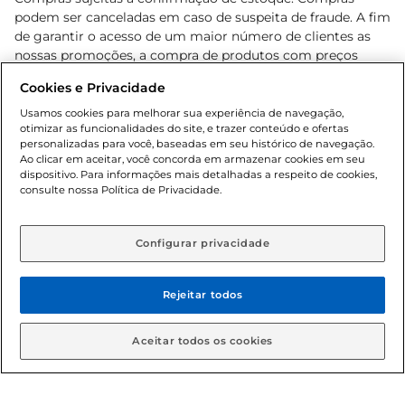
podem ser canceladas em caso de suspeita de fraude. A fim
de garantir o acesso de um maior número de clientes as
nossas promoções, a compra de produtos com preços
promocionais poderá ter sua quantidade limitada por
Cookies e Privacidade
cliente. Os preços, ofertas e condições são exclusivos para
o e-commerce e válidos durante o dia de hoje, podendo
Usamos cookies para melhorar sua experiência de navegação,
otimizar as funcionalidades do site, e trazer conteúdo e ofertas
sofrer alterações sem prévia notificação. Proibida a venda
personalizadas para você, baseadas em seu histórico de navegação.
de bebidas alcoólicas para menores de 18 anos, conforme
Ao clicar em aceitar, você concorda em armazenar cookies em seu
Lei n.º 8069/90, art. 81, inciso II (Estatuto da Criança e do
dispositivo. Para informações mais detalhadas a respeito de cookies,
Adolescente). Preços e condições exclusivos para o
consulte nossa Política de Privacidade.
www.gbarbosa.com.br
, podendo sofrer alterações sem
aviso prévio. O valor mínimo para as compras on-line é de
R$ 80,00.
Configurar privacidade
Rejeitar todos
© 2026 Copyright. Todos os direitos
reservados Gbarbosa.
Aceitar todos os cookies