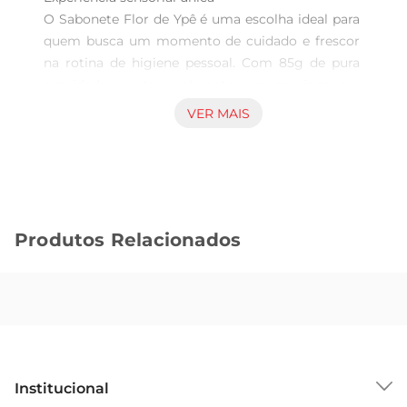
O Sabonete Flor de Ypê é uma escolha ideal para 
quem busca um momento de cuidado e frescor 
na rotina de higiene pessoal. Com 85g de pura 
suavidade, este sabonete proporcionauma 
limpeza eficaz, respeitando a delicadeza da pele. 
VER MAIS
Sua fórmula enriquecida com extratos de 
gardenia e argan oferece uma fragrância 
envolvente, transformando o banho em uma 
experiência relaxante e revigorante.

Ingredientes e benefícios  

Produtos Relacionados
Este sabonete é formulado com ingredientes que 
promovem a hidratação e nutrição da pele. O 
óleo de argan, conhecido por suas propriedades 
emolientes, ajuda a manter a umidade natural da 
pele, enquanto os extratos de gardenia 
proporcionam uma sensação de frescor e 
suavidade. Juntos, eles criam uma combinação 
Institucional
perfeita para deixar a pele limpa, macia e 