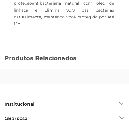
proteçãoantibacteriana natural com óleo de 
linhaça e Elimina 99,9 das bactérias 
naturalmente, mantendo você protegido por até 
12h.
Produtos Relacionados
Institucional
Sobre o GBarbosa
GBarbosa
Grupo Cencosud
Trabalhe Conosco