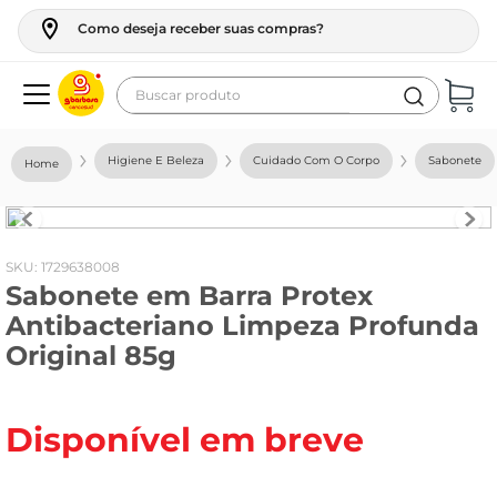
Como deseja receber suas compras?
Buscar produto
Termos mais buscados
Higiene E Beleza
Cuidado Com O Corpo
Sabonete
geladeira
maquina lavar
fogao
:
1729638008
Sabonete em Barra Protex
café
Antibacteriano Limpeza Profunda
cerveja
Original 85g
frango
leite
Disponível em breve
vinho
leite pó