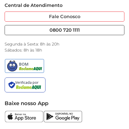
Cartão GBarbosa
Central de Atendimento
Sobre Privacidade
Garantia Estendida
Portal do Fornecedo
Código de Ética
Fale Conosco
Nossas Lojas
Serviços
Cencosud Media
Blog GBarbosa
0800 720 1111
Black Friday
Encarte do Dia
Segunda à Sexta: 8h às 20h
Sábados: 8h às 18h
Baixe nosso App