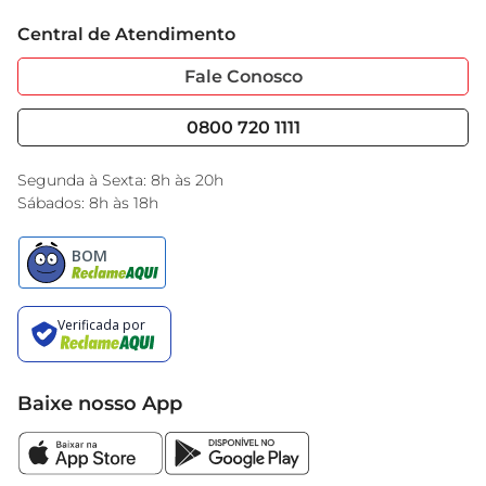
Trabalhe Conosco
Cartão GBarbosa
Central de Atendimento
Sobre Privacidade
Garantia Estendida
Portal do Fornecedo
Código de Ética
Fale Conosco
Nossas Lojas
Serviços
Cencosud Media
Blog GBarbosa
0800 720 1111
Black Friday
Encarte do Dia
Segunda à Sexta: 8h às 20h
Sábados: 8h às 18h
Baixe nosso App