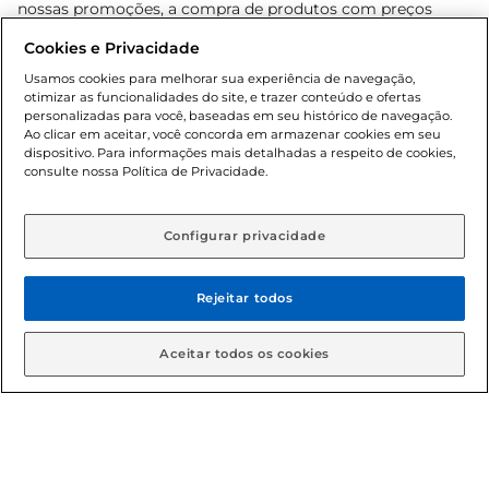
nossas promoções, a compra de produtos com preços
promocionais poderá ter sua quantidade limitada por
Cookies e Privacidade
cliente. Os preços, ofertas e condições são exclusivos para
o e-commerce e válidos durante o dia de hoje, podendo
Usamos cookies para melhorar sua experiência de navegação,
otimizar as funcionalidades do site, e trazer conteúdo e ofertas
sofrer alterações sem prévia notificação. Proibida a venda
personalizadas para você, baseadas em seu histórico de navegação.
de bebidas alcoólicas para menores de 18 anos, conforme
Ao clicar em aceitar, você concorda em armazenar cookies em seu
Lei n.º 8069/90, art. 81, inciso II (Estatuto da Criança e do
dispositivo. Para informações mais detalhadas a respeito de cookies,
Adolescente). Preços e condições exclusivos para o
consulte nossa Política de Privacidade.
www.gbarbosa.com.br
, podendo sofrer alterações sem
aviso prévio. O valor mínimo para as compras on-line é de
R$ 80,00.
Configurar privacidade
Rejeitar todos
© 2026 Copyright. Todos os direitos
reservados Gbarbosa.
Aceitar todos os cookies
Cencosud Brasil Comercial SA.CNPJ sob n° 39.346.861/0350-38 .
Sediada na Av. das Nações Unidas, 12.995, 21º andar, CEP:
04.578-000, Bairro Brooklin Paulista, na cidade de São Paulo -