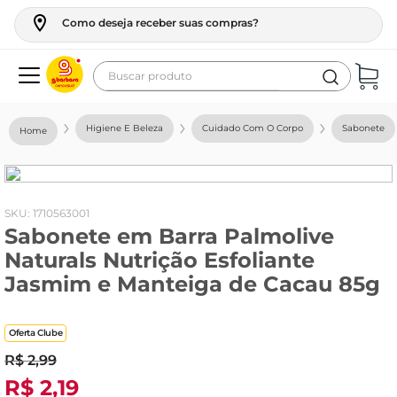
Como deseja receber suas compras?
Buscar produto
Termos mais buscados
Higiene E Beleza
Cuidado Com O Corpo
Sabonete
geladeira
maquina lavar
fogao
:
1710563001
Sabonete em Barra Palmolive
café
Naturals Nutrição Esfoliante
cerveja
Jasmim e Manteiga de Cacau 85g
frango
leite
Oferta Clube
R$
2
,
99
vinho
R$
2
,
19
leite pó