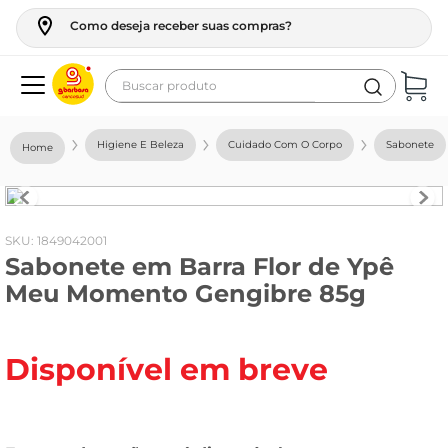
Como deseja receber suas compras?
Buscar produto
Termos mais buscados
Higiene E Beleza
Cuidado Com O Corpo
Sabonete
geladeira
maquina lavar
fogao
:
1849042001
Sabonete em Barra Flor de Ypê
café
Meu Momento Gengibre 85g
cerveja
frango
Disponível em breve
leite
vinho
leite pó