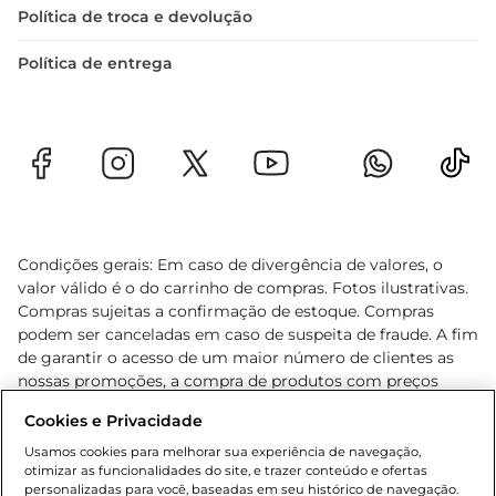
Política de troca e devolução
Política de entrega
Condições gerais: Em caso de divergência de valores, o
valor válido é o do carrinho de compras. Fotos ilustrativas.
Compras sujeitas a confirmação de estoque. Compras
podem ser canceladas em caso de suspeita de fraude. A fim
de garantir o acesso de um maior número de clientes as
nossas promoções, a compra de produtos com preços
promocionais poderá ter sua quantidade limitada por
Cookies e Privacidade
cliente. Os preços, ofertas e condições são exclusivos para
o e-commerce e válidos durante o dia de hoje, podendo
Usamos cookies para melhorar sua experiência de navegação,
otimizar as funcionalidades do site, e trazer conteúdo e ofertas
sofrer alterações sem prévia notificação. Proibida a venda
personalizadas para você, baseadas em seu histórico de navegação.