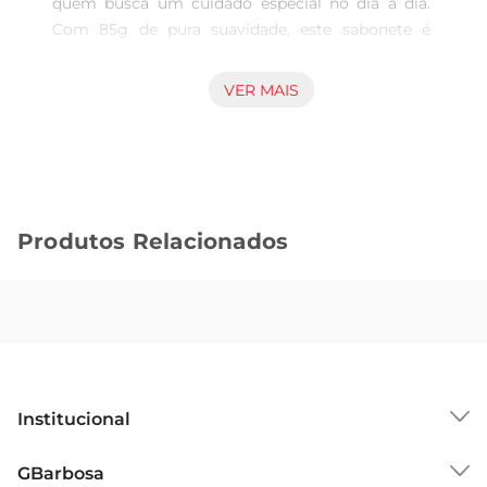
quem busca um cuidado especial no dia a dia. 
Com 85g de pura suavidade, este sabonete é 
formulado para proporcionar uma limpeza 
delicada, respeitando a hidratação natural da pele. 
VER MAIS
Sua textura cremosa e fragrância suave tornam o 
momento do banho uma experiência agradável e 
revigorante.

Fragrância envolvente  

Com uma combinação de notas florais, o 
Produtos Relacionados
Sabonete Even Suave oferece uma sensação de 
frescor e leveza. A fragrância é sutil, ideal para 
quem prefere um aroma discreto, mas marcante. 
Ao utilizálo, você sentirá a pele limpa e 
perfumada, pronta para enfrentar o dia com 
energia.

Fórmula gentil e eficaz  

Institucional
Desenvolvido com ingredientes que promovem a 
suavidade, este sabonete é perfeito para todos os 
Sobre o GBarbosa
GBarbosa
tipos de pele, incluindo as mais sensíveis. Sua 
Grupo Cencosud