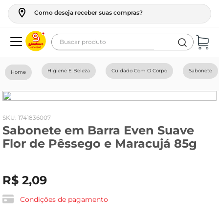
Como deseja receber suas compras?
Buscar produto
Termos mais buscados
Higiene E Beleza
Cuidado Com O Corpo
Sabonete
geladeira
maquina lavar
fogao
:
1741836007
Sabonete em Barra Even Suave
café
Flor de Pêssego e Maracujá 85g
cerveja
frango
R$
2
,
09
vinho
leite
Condições de pagamento
tv