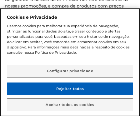
nossas promoções, a compra de produtos com preços
promocionais poderá ter sua quantidade limitada por
Cookies e Privacidade
cliente. Os preços, ofertas e condições são exclusivos para
o e-commerce e válidos durante o dia de hoje, podendo
Usamos cookies para melhorar sua experiência de navegação,
otimizar as funcionalidades do site, e trazer conteúdo e ofertas
sofrer alterações sem prévia notificação. Proibida a venda
personalizadas para você, baseadas em seu histórico de navegação.
de bebidas alcoólicas para menores de 18 anos, conforme
Ao clicar em aceitar, você concorda em armazenar cookies em seu
Lei n.º 8069/90, art. 81, inciso II (Estatuto da Criança e do
dispositivo. Para informações mais detalhadas a respeito de cookies,
Adolescente). Preços e condições exclusivos para o
consulte nossa Política de Privacidade.
www.gbarbosa.com.br
, podendo sofrer alterações sem
aviso prévio. O valor mínimo para as compras on-line é de
R$ 80,00.
Configurar privacidade
Rejeitar todos
© 2026 Copyright. Todos os direitos
reservados Gbarbosa.
Aceitar todos os cookies
Cencosud Brasil Comercial SA.CNPJ sob n° 39.346.861/0350-38 .
Sediada na Av. das Nações Unidas, 12.995, 21º andar, CEP: