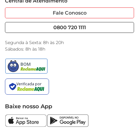
Central de Atendimento
Sobre Privacidade
Garantia Estendida
indispensável no kit de manutenção do seu 
Portal do Fornecedo
Código de Ética
Fale Conosco
veículo.
Nossas Lojas
Serviços
Cencosud Media
Blog GBarbosa
0800 720 1111
Black Friday
Encarte do Dia
Segunda à Sexta: 8h às 20h
Sábados: 8h às 18h
Baixe nosso App