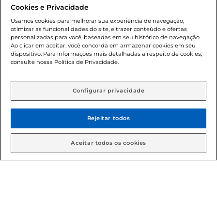
promocionais poderá ter sua quantidade limitada por
Cookies e Privacidade
cliente. Os preços, ofertas e condições são exclusivos para
o e-commerce e válidos durante o dia de hoje, podendo
Usamos cookies para melhorar sua experiência de navegação,
otimizar as funcionalidades do site, e trazer conteúdo e ofertas
sofrer alterações sem prévia notificação. Proibida a venda
personalizadas para você, baseadas em seu histórico de navegação.
de bebidas alcoólicas para menores de 18 anos, conforme
Ao clicar em aceitar, você concorda em armazenar cookies em seu
Lei n.º 8069/90, art. 81, inciso II (Estatuto da Criança e do
dispositivo. Para informações mais detalhadas a respeito de cookies,
Adolescente). Preços e condições exclusivos para o
consulte nossa Política de Privacidade.
www.gbarbosa.com.br
, podendo sofrer alterações sem
aviso prévio. O valor mínimo para as compras on-line é de
R$ 80,00.
Configurar privacidade
Rejeitar todos
© 2026 Copyright. Todos os direitos
reservados Gbarbosa.
Aceitar todos os cookies
Cencosud Brasil Comercial SA.CNPJ sob n° 39.346.861/0350-38 .
Sediada na Av. das Nações Unidas, 12.995, 21º andar, CEP:
04.578-000, Bairro Brooklin Paulista, na cidade de São Paulo -
SP.