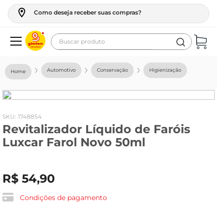
Como deseja receber suas compras?
Buscar produto
Termos mais buscados
Automotivo
Conservação
Higienização
geladeira
maquina lavar
fogao
:
1748854
Revitalizador Líquido de Faróis
café
Luxcar Farol Novo 50ml
cerveja
frango
R$
54
,
90
leite
vinho
Condições de pagamento
leite pó