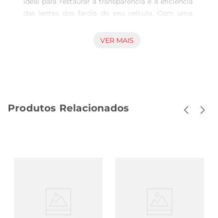
ideal para restaurar a transparência e a eficiência 
das lentes dos faróis do seu veículo. Com uma 
fórmula especialmente desenvolvida, este 
produto de 50ml é perfeito para quem deseja 
VER MAIS
melhorar a visibilidade durante a condução, 
especialmente em condições de baixa 
luminosidade ou em dias chuvosos. A aplicação 
do revitalizador não só melhora a estética do 
carro, mas também aumenta a segurança nas 
Produtos Relacionados
estradas.

Fácil Aplicação e Resultados Imediatos  

A utilização do Revitalizador Luxcar é simplese 
prática. Basta aplicar o produto na superfície dos 
faróis e esfregar suavemente com um pano 
macio até que a sujeira e a opacidadesejam 
removidas. Em poucos minutos, você notará uma 
diferença significativa na clareza das lentes, 
proporcionando um novo ar ao visual do seu 
veículo. É uma solução rápida para quem busca 