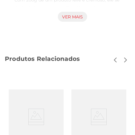
Com 200g de um produto leve e cremoso, ele se 
destaca por ser uma alternativa saborosa para 
compor suas refeições, seja no café da manhã, 
VER MAIS
lanche ou em pratos principais. Ideal para quem 
deseja manter uma alimentação equilibrada, esse 
requeijão é feito com ingredientes selecionados, 
proporcionando um toque especial em cada 
porção.

Produtos Relacionados
Textura e sabor inconfundíveis  

Com uma textura cremosa e aveludada, o 
Requeijão Tirolez Light é fácil de espalhar, 
tornandose um acompanhamento ideal para 
pães, torradas e biscoitos. Seu sabor suave 
combina perfeitamente com diversos 
ingredientes, permitindo que você crie receitas 
deliciosas e saudáveis. Seja em uma receita de 
sanduíche, uma camada em uma torta ou até 
mesmo como base para molhos, ele traz um 
novo ar às suas preparações.
