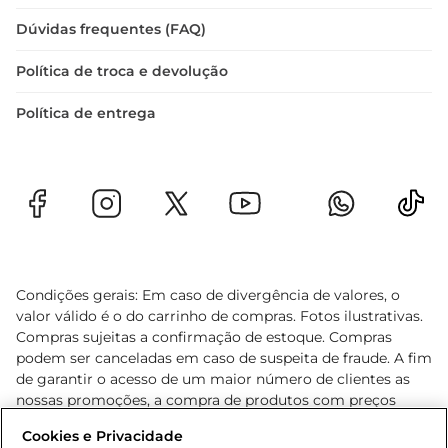
Dúvidas frequentes (FAQ)
Política de troca e devolução
Política de entrega
Condições gerais: Em caso de divergência de valores, o
valor válido é o do carrinho de compras. Fotos ilustrativas.
Compras sujeitas a confirmação de estoque. Compras
podem ser canceladas em caso de suspeita de fraude. A fim
de garantir o acesso de um maior número de clientes as
nossas promoções, a compra de produtos com preços
promocionais poderá ter sua quantidade limitada por
Cookies e Privacidade
cliente. Os preços, ofertas e condições são exclusivos para