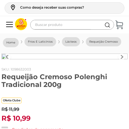
Como deseja receber suas compras?
Buscar produto
Termos mais buscados
Frios E Laticínios
Lácteos
Requeijão Cremoso
geladeira
maquina lavar
fogao
:
1098632003
Requeijão Cremoso Polenghi
café
Tradicional 200g
cerveja
frango
Oferta Clube
leite
R$
11
,
99
R$
10
,
99
vinho
leite pó