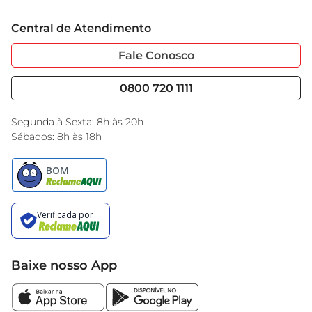
Trabalhe Conosco
Cartão GBarbosa
Central de Atendimento
Sobre Privacidade
Garantia Estendida
Portal do Fornecedo
Código de Ética
Fale Conosco
Nossas Lojas
Serviços
Cencosud Media
Blog GBarbosa
0800 720 1111
Black Friday
Encarte do Dia
Segunda à Sexta: 8h às 20h
Sábados: 8h às 18h
Baixe nosso App