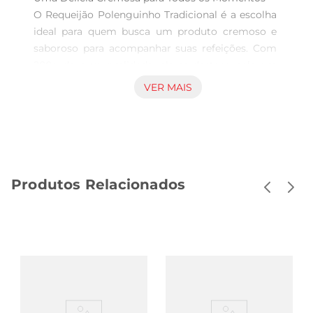
O Requeijão Polenguinho Tradicional é a escolha 
ideal para quem busca um produto cremoso e 
saboroso para acompanhar suas refeições. Com 
200g de pura qualidade, ele se destaca pela sua 
textura suave e sabor inconfundível, perfeito para 
VER MAIS
ser utilizado em diversas receitas ou 
simplesmente como acompanhamento em pães 
e torradas.

Versatilidade na Cozinha  

Este requeijão é extremamente versátil e pode 
Produtos Relacionados
ser utilizado em uma variedade de pratos. Desde 
um simples lanche até receitas mais elaboradas, 
como molhos, recheios e gratinados, ele se 
adapta a diferentes preparos, trazendo um toque 
especial a cada um deles. Experimente adicionálo 
em suas receitas de lasanha ou como base para 
um molho cremoso que vai encantar a todos.

Sabor que Agrada a Todos  
