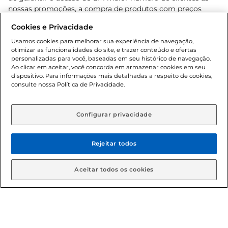
nossas promoções, a compra de produtos com preços
promocionais poderá ter sua quantidade limitada por
Cookies e Privacidade
cliente. Os preços, ofertas e condições são exclusivos para
o e-commerce e válidos durante o dia de hoje, podendo
Usamos cookies para melhorar sua experiência de navegação,
otimizar as funcionalidades do site, e trazer conteúdo e ofertas
sofrer alterações sem prévia notificação. Proibida a venda
personalizadas para você, baseadas em seu histórico de navegação.
de bebidas alcoólicas para menores de 18 anos, conforme
Ao clicar em aceitar, você concorda em armazenar cookies em seu
Lei n.º 8069/90, art. 81, inciso II (Estatuto da Criança e do
dispositivo. Para informações mais detalhadas a respeito de cookies,
Adolescente). Preços e condições exclusivos para o
consulte nossa Política de Privacidade.
www.gbarbosa.com.br
, podendo sofrer alterações sem
aviso prévio. O valor mínimo para as compras on-line é de
R$ 80,00.
Configurar privacidade
Rejeitar todos
© 2026 Copyright. Todos os direitos
reservados Gbarbosa.
Aceitar todos os cookies
Cencosud Brasil Comercial SA.CNPJ sob n° 39.346.861/0350-38 .
Sediada na Av. das Nações Unidas, 12.995, 21º andar, CEP: