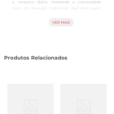
o consumo diário, mantendo a cremosidade 
típica do requeijão tradicional. Ideal para quem 
busca uma alternativa com menor teor de 
gordura, adequada para diversas ocasiões. 
VER MAIS
Aplicações e uso Perfeito para ser degustado 
com pães, torradas e biscoitos, este requeijão 
também pode ser utilizado no preparo de 
sanduíches e pratos rápidos, proporcionandouma 
textura macia e sabor delicado sem pesar no 
Produtos Relacionados
paladar. Sua composição facilita o espalhamento, 
tornandoo prático no dia a dia. Aspectos do 
produto O formato em copo torna o manuseio 
simples, e a quantidade de 190g atende ao 
consumo individual ou para pequenas refeições. 
A marca Galbani é reconhecida pela qualidade na 
produção de laticínios, assegurando um produto 
confiável e saboroso que seadapta facilmente ao 
cotidiano.