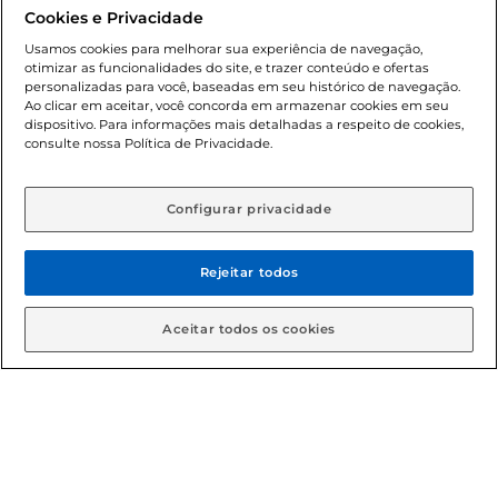
promocionais poderá ter sua quantidade limitada por
Cookies e Privacidade
cliente. Os preços, ofertas e condições são exclusivos para
o e-commerce e válidos durante o dia de hoje, podendo
Usamos cookies para melhorar sua experiência de navegação,
otimizar as funcionalidades do site, e trazer conteúdo e ofertas
sofrer alterações sem prévia notificação. Proibida a venda
personalizadas para você, baseadas em seu histórico de navegação.
de bebidas alcoólicas para menores de 18 anos, conforme
Ao clicar em aceitar, você concorda em armazenar cookies em seu
Lei n.º 8069/90, art. 81, inciso II (Estatuto da Criança e do
dispositivo. Para informações mais detalhadas a respeito de cookies,
Adolescente). Preços e condições exclusivos para o
consulte nossa Política de Privacidade.
www.gbarbosa.com.br
, podendo sofrer alterações sem
aviso prévio. O valor mínimo para as compras on-line é de
R$ 80,00.
Configurar privacidade
Rejeitar todos
© 2026 Copyright. Todos os direitos
reservados Gbarbosa.
Aceitar todos os cookies
Cencosud Brasil Comercial SA.CNPJ sob n° 39.346.861/0350-38 .
Sediada na Av. das Nações Unidas, 12.995, 21º andar, CEP:
04.578-000, Bairro Brooklin Paulista, na cidade de São Paulo -
SP.