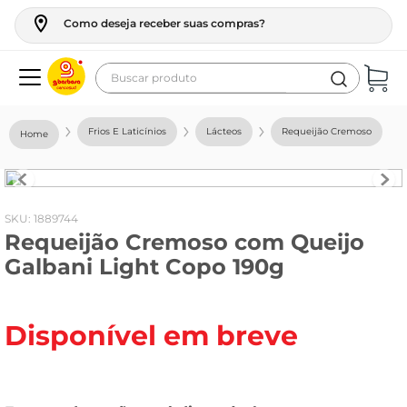
Como deseja receber suas compras?
Buscar produto
Termos mais buscados
Frios E Laticínios
Lácteos
Requeijão Cremoso
geladeira
maquina lavar
fogao
:
1889744
Requeijão Cremoso com Queijo
café
Galbani Light Copo 190g
cerveja
frango
Disponível em breve
leite
vinho
leite pó