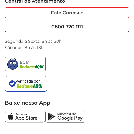
Central de Atendimento
Sobre Privacidade
Garantia Estendida
Portal do Fornecedo
Código de Ética
Fale Conosco
Nossas Lojas
Serviços
Cencosud Media
Blog GBarbosa
0800 720 1111
Black Friday
Encarte do Dia
Segunda à Sexta: 8h às 20h
Sábados: 8h às 18h
Baixe nosso App