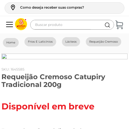
Como deseja receber suas compras?
Buscar produto
Termos mais buscados
Frios E Laticínios
Lácteos
Requeijão Cremoso
geladeira
maquina lavar
fogao
:
1645585
Requeijão Cremoso Catupiry
café
Tradicional 200g
cerveja
frango
Disponível em breve
vinho
leite
tv