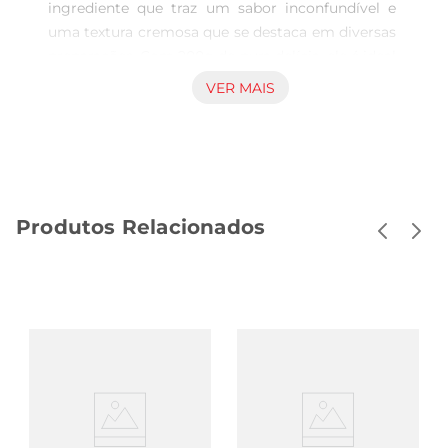
ingrediente que traz um sabor inconfundível e 
uma textura cremosa que se destaca em diversas 
preparações. Com 200g de pura delícia, ele é ideal 
para incrementar pratos do dia a dia, como pães, 
VER MAIS
torradas, massas e até mesmo receitas mais 
elaboradas. Sua versatilidade permite que você o 
utilize tanto em pratos quentes quanto frios, 
garantindo um resultado saboroso em qualquer 
ocasião.

Produtos Relacionados
Qualidade e tradição  

Com uma receita que remete à tradição, o 
Requeijão Catupiry é conhecido por sua 
qualidade superior. Produzido com ingredientes 
selecionados, ele oferece um sabor autêntico que 
agrada a todos. O processo de fabricação respeita 
as normas de qualidade, garantindo que cada 
embalagem traga a mesma experiência de sabor 
que os consumidores conhecem e confiam.

Ideal para diferentes momentos  
