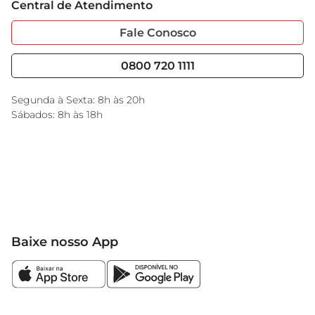
cada refeição.
Central de Atendimento
Sobre Privacidade
Garantia Estendida
Portal do Fornecedo
Código de Ética
Fale Conosco
Nossas Lojas
Serviços
Cencosud Media
Blog GBarbosa
0800 720 1111
Black Friday
Encarte do Dia
Segunda à Sexta: 8h às 20h
Sábados: 8h às 18h
Baixe nosso App