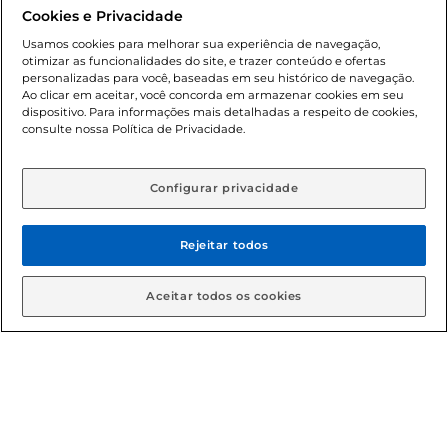
promocionais poderá ter sua quantidade limitada por
Cookies e Privacidade
cliente. Os preços, ofertas e condições são exclusivos para
o e-commerce e válidos durante o dia de hoje, podendo
Usamos cookies para melhorar sua experiência de navegação,
otimizar as funcionalidades do site, e trazer conteúdo e ofertas
sofrer alterações sem prévia notificação. Proibida a venda
personalizadas para você, baseadas em seu histórico de navegação.
de bebidas alcoólicas para menores de 18 anos, conforme
Ao clicar em aceitar, você concorda em armazenar cookies em seu
Lei n.º 8069/90, art. 81, inciso II (Estatuto da Criança e do
dispositivo. Para informações mais detalhadas a respeito de cookies,
Adolescente). Preços e condições exclusivos para o
consulte nossa Política de Privacidade.
www.gbarbosa.com.br
, podendo sofrer alterações sem
aviso prévio. O valor mínimo para as compras on-line é de
R$ 80,00.
Configurar privacidade
Rejeitar todos
© 2026 Copyright. Todos os direitos
reservados Gbarbosa.
Aceitar todos os cookies
Cencosud Brasil Comercial SA.CNPJ sob n° 39.346.861/0350-38 .
Sediada na Av. das Nações Unidas, 12.995, 21º andar, CEP:
04.578-000, Bairro Brooklin Paulista, na cidade de São Paulo -
SP.