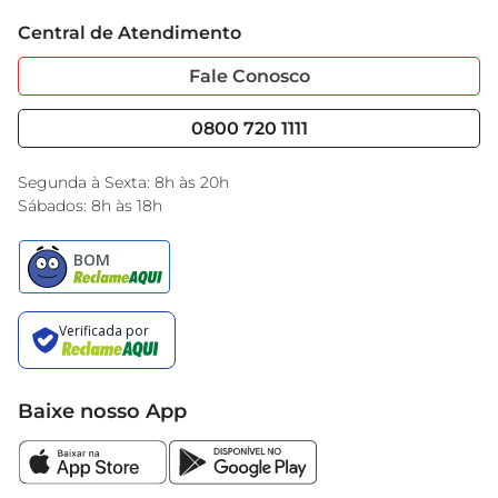
Trabalhe Conosco
Cartão GBarbosa
Central de Atendimento
Sobre Privacidade
Garantia Estendida
Portal do Fornecedo
Código de Ética
Fale Conosco
Nossas Lojas
Serviços
Cencosud Media
Blog GBarbosa
0800 720 1111
Black Friday
Encarte do Dia
Segunda à Sexta: 8h às 20h
Sábados: 8h às 18h
Baixe nosso App