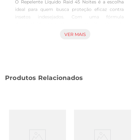
O Repelente Líquido Raid 45 Noites é a escolha 
ideal para quem busca proteção eficaz contra 
insetos indesejados. Com uma fórmula 
desenvolvida para oferecer até 45 noites de 
tranquilidade, este repelente é perfeito para uso 
VER MAIS
em ambientes internos e externos, garantindo 
que você e sua família possam desfrutar de 
momentos ao ar livre sem preocupações.

Fórmula e modo de uso  

Com 32,9 ml de produto, o Raid 45 Noites éfácil 
Produtos Relacionados
de aplicar e proporciona uma cobertura ampla. 
Sua fórmula líquida se espalha de maneira 
uniforme, criando uma barreira protetora que 
repele mosquitos, pernilongos e outros insetos. 
Para utilizar, basta aplicar o produto em áreas 
estratégicas, como janelas, portas e cantos, 
garantindo que o ambiente fique livre de insetos. 
A aplicação é simples e rápida, permitindo que 
você aproveite mais tempo com o que realmente 