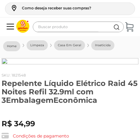
Como deseja receber suas compras?
Buscar produto
Termos mais buscados
Limpeza
Casa Em Geral
Inseticida
geladeira
maquina lavar
fogao
:
1821548
Repelente Líquido Elétrico Raid 45
café
Noites Refil 32.9ml com
cerveja
3EmbalagemEconômica
frango
vinho
R$
34
,
99
leite
Condições de pagamento
tv