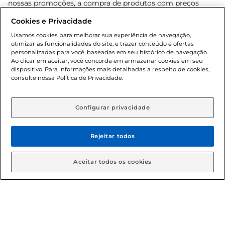
nossas promoções, a compra de produtos com preços
promocionais poderá ter sua quantidade limitada por
Cookies e Privacidade
cliente. Os preços, ofertas e condições são exclusivos para
o e-commerce e válidos durante o dia de hoje, podendo
Usamos cookies para melhorar sua experiência de navegação,
otimizar as funcionalidades do site, e trazer conteúdo e ofertas
sofrer alterações sem prévia notificação. Proibida a venda
personalizadas para você, baseadas em seu histórico de navegação.
de bebidas alcoólicas para menores de 18 anos, conforme
Ao clicar em aceitar, você concorda em armazenar cookies em seu
Lei n.º 8069/90, art. 81, inciso II (Estatuto da Criança e do
dispositivo. Para informações mais detalhadas a respeito de cookies,
Adolescente). Preços e condições exclusivos para o
consulte nossa Política de Privacidade.
www.gbarbosa.com.br
, podendo sofrer alterações sem
aviso prévio. O valor mínimo para as compras on-line é de
R$ 80,00.
Configurar privacidade
Rejeitar todos
© 2026 Copyright. Todos os direitos
reservados Gbarbosa.
Aceitar todos os cookies
Cencosud Brasil Comercial SA.CNPJ sob n° 39.346.861/0350-38 .
Sediada na Av. das Nações Unidas, 12.995, 21º andar, CEP:
04.578-000, Bairro Brooklin Paulista, na cidade de São Paulo -