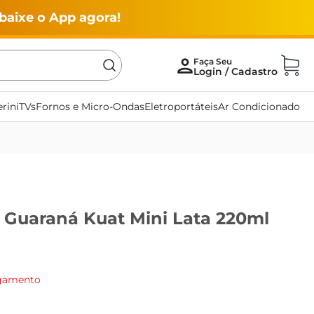
baixe o App agora!
rini
TVs
Fornos e Micro-Ondas
Eletroportáteis
Ar Condicionado
e Guaraná Kuat Mini Lata 220ml
agamento