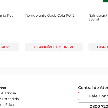
anja Pet
Refrigerante Goob Cola Pet 2l
Refrigerant
350ml
 BREVE
DISPONÍVEL EM BREVE
DISPO
Central de At
osa
 GBarbosa
Fale Con
a Estendida
de Ética
0800 720 