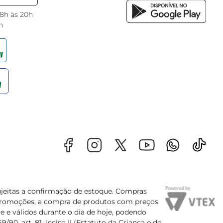
 8h às 20h
h
sujeitas a confirmação de estoque. Compras
s promoções, a compra de produtos com preços
e e válidos durante o dia de hoje, podendo
90, art. 81, inciso II (Estatuto da Criança e do