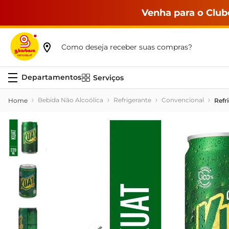
Venha para o Club
Como deseja receber suas compras?
Serviços
Bebida Não Alcoólica
Refrigerante
Convencional
Refr