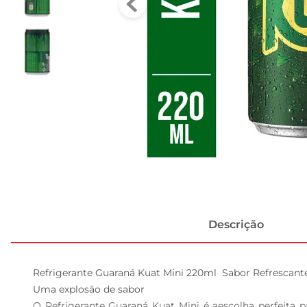
Descrição
Refrigerante Guaraná Kuat Mini 220ml  Sabor Refrescant
Uma explosão de sabor  

O Refrigerante Guaraná Kuat Mini é aescolha perfeita 