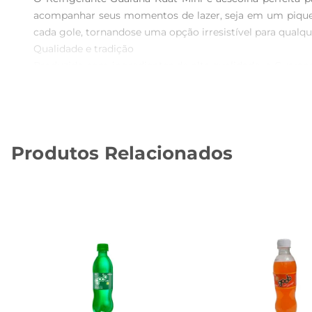
acompanhar seus momentos de lazer, seja em um piquen
cada gole, tornandose uma opção irresistível para qualque
Qualidade e tradição  

Produzido com ingredientes de alta qualidade, o Guaran
bebida é uma verdadeira celebração dos sabores do Bras
consigo a essência do guaraná, que é um símbolo de nossa
Praticidade para o dia a dia  

O formato mini de 220ml é perfeito para quem está sem
Produtos Relacionados
bolso. Essa praticidade faz do Guaraná Kuat Mini uma ex
Ideal para compartilhar  

Além de ser uma ótima opção individual, o Refrigerant
permite que todos desfrutem do sabor refrescante do gu
Especificações do produto  

O Refrigerante Guaraná Kuat Mini vem em uma embalage
guaraná, este refrigerante éuma opção que combina sabo
Experimente o RefrigeranteGuaraná Kuat Mini e descubra