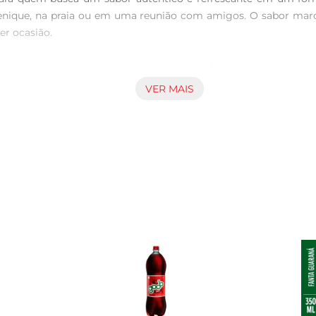
ique, na praia ou em uma reunião com amigos. O sabor marcant
r ocasião.

á Kuat é conhecido por sua receita especial que combina o sab
il, proporcionando um refresco que agrada a todos os paladar
VER MAIS
 cultura.

pre em movimento. Leve e fácil de carregar, pode ser facilm
celente opção para quem deseja um refresco a qualquer hora, sem
e Guaraná Kuat Mini também é perfeito para compartilhar. Em
araná sem desperdícios. É uma escolha que combina bem com dive
m de 220ml, ideal para quem busca uma porção controlada e 
r e praticidade, tornandose um aliado em momentos de descontra
 como um simples gole pode trazer um refresco cheio de sabor 