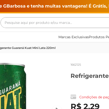
e GBarbosa e tenha muitas vantagens! É Grátis, 
Pesquise aqui por produto e/ou marca...
Termos mais buscados
Marcas Exclusivas
Produtos Pe
geladeira
igerante Guaraná Kuat Mini Lata 220ml
maquina lavar
fogao
1662125
café
Refrigerant
cerveja
frango
vinho
Condições de p
leite
R$
2
,
29
tv