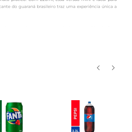
e do guaraná brasileiro traz uma experiência única a 
or do guaraná com um toque de doçura equilibrada. Essa 
es. A tradição da marca garante que cada garrafa traga 
ente transportado em bolsas, mochilas ou até mesmo no 
 abrir mão do sabor.

 festas, encontros ou eventos, sua embalagem compacta 
rsos pratos, desde petiscos até refeições completas.

saborosa. Com uma fórmula que respeita a tradição do 
ção e alegria. 

e tradição