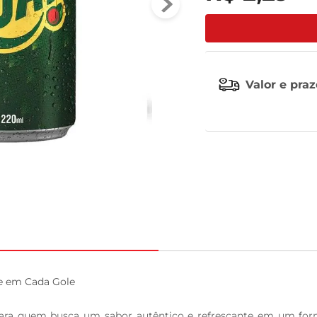
leite pó
Valor e pra
e em Cada Gole

para quem busca um sabor autêntico e refrescante em um form