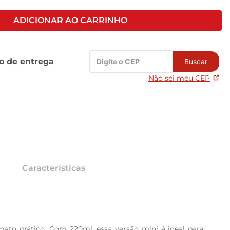
ADICIONAR AO CARRINHO
zo de entrega
Buscar
Não sei meu CEP
Características
ato prático. Com 220ml, essa versão mini é ideal para 