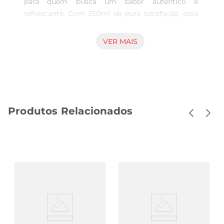
para quem busca um sabor autêntico e 
refrescante. Com 350ml de pura satisfação, essa 
bebida é ideal para acompanhar suas refeições ou 
para um momento de descontração. O guaraná, 
VER MAIS
um ingrediente típico da Amazônia, proporciona 
um gosto único que agrada a todos os paladares, 
tornando cada gole uma experiência deliciosa.

Qualidade e tradição em cada lata  

Produzido com ingredientes selecionados, o 
Produtos Relacionados
Guaraná Kuat traz a tradição e a qualidade que 
você espera de um refrigerante. Sua receita é 
cuidadosamente elaborada para garantir um 
equilíbrio perfeito entre o doce e o ácido, 
resultando em um sabor inconfundível. A lata de 
350ml é prática e fácil de levar, sendo uma ótima 
opção para o dia a dia, piqueniques ou festas.

Versatilidade para diferentes ocasiões  

Este refrigerante é extremamente versátil e 
combina com diversos momentos. Seja em um 