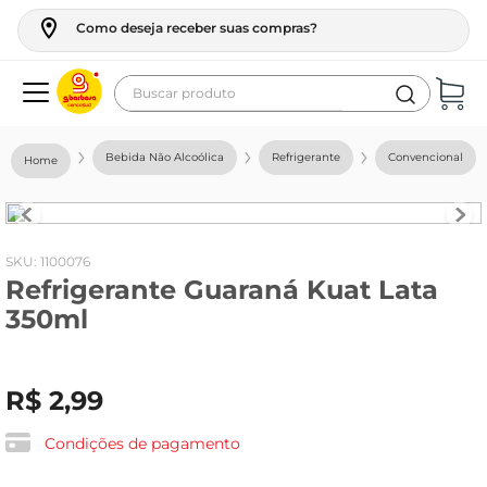
Como deseja receber suas compras?
Buscar produto
Termos mais buscados
Bebida Não Alcoólica
Refrigerante
Convencional
geladeira
maquina lavar
fogao
:
1100076
Refrigerante Guaraná Kuat Lata
café
350ml
cerveja
frango
R$
2
,
99
vinho
leite
Condições de pagamento
tv