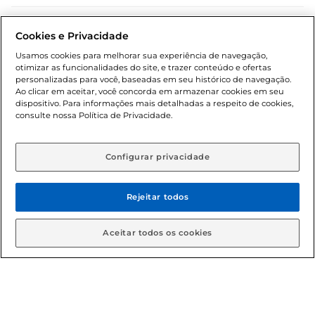
Dúvidas frequentes (FAQ)
Cookies e Privacidade
Política de troca e devolução
Usamos cookies para melhorar sua experiência de navegação,
otimizar as funcionalidades do site, e trazer conteúdo e ofertas
Política de entrega
personalizadas para você, baseadas em seu histórico de navegação.
Ao clicar em aceitar, você concorda em armazenar cookies em seu
dispositivo. Para informações mais detalhadas a respeito de cookies,
consulte nossa Política de Privacidade.
Configurar privacidade
Rejeitar todos
Condições gerais: Em caso de divergência de valores, o
valor válido é o do carrinho de compras. Fotos ilustrativas.
Aceitar todos os cookies
Compras sujeitas a confirmação de estoque. Compras
podem ser canceladas em caso de suspeita de fraude. A fim
de garantir o acesso de um maior número de clientes as
nossas promoções, a compra de produtos com preços
promocionais poderá ter sua quantidade limitada por
cliente. Os preços, ofertas e condições são exclusivos para