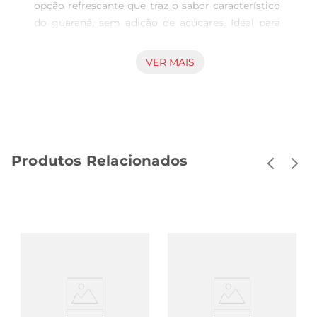
opção refrescante que traz o sabor característico 
do guaraná, sem adição de açúcares. Ideal para 
quembusca uma alternativa saborosa e leve, essa 
bebida é perfeita para acompanhar momentos de 
VER MAIS
descontração, seja em um encontro com amigos 
ou em um dia ensolarado. Com sua embalagem 
prática de 350ml, é fácil de levar para qualquer 
lugar, garantindo que você tenha sempre à mão 
uma opção deliciosa.

Produtos Relacionados
Sabor e qualidade em cada gole  

Produzido com ingredientes selecionados, o 
Guaraná Jesus Sem Açúcar mantém a essência 
do tradicional guaraná, oferecendo um gosto 
marcante e autêntico. A fórmula sem açúcar 
permite que você desfrutede todo o sabor sem se 
preocupar com calorias extras, tornandose uma 
escolha inteligente para quem deseja manter 
uma alimentação equilibrada. É uma bebida que 
agrada a todos, desde os mais jovens até os 