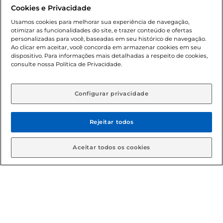
promocionais poderá ter sua quantidade limitada por
Cookies e Privacidade
cliente. Os preços, ofertas e condições são exclusivos para
o e-commerce e válidos durante o dia de hoje, podendo
Usamos cookies para melhorar sua experiência de navegação,
otimizar as funcionalidades do site, e trazer conteúdo e ofertas
sofrer alterações sem prévia notificação. Proibida a venda
personalizadas para você, baseadas em seu histórico de navegação.
de bebidas alcoólicas para menores de 18 anos, conforme
Ao clicar em aceitar, você concorda em armazenar cookies em seu
Lei n.º 8069/90, art. 81, inciso II (Estatuto da Criança e do
dispositivo. Para informações mais detalhadas a respeito de cookies,
Adolescente). Preços e condições exclusivos para o
consulte nossa Política de Privacidade.
www.gbarbosa.com.br
, podendo sofrer alterações sem
aviso prévio. O valor mínimo para as compras on-line é de
R$ 80,00.
Configurar privacidade
Rejeitar todos
© 2026 Copyright. Todos os direitos
reservados Gbarbosa.
Aceitar todos os cookies
Cencosud Brasil Comercial SA.CNPJ sob n° 39.346.861/0350-38 .
Sediada na Av. das Nações Unidas, 12.995, 21º andar, CEP:
04.578-000, Bairro Brooklin Paulista, na cidade de São Paulo -
SP.