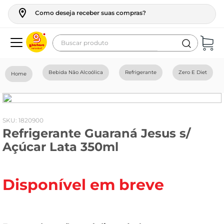
Como deseja receber suas compras?
Buscar produto
Termos mais buscados
Bebida Não Alcoólica
Refrigerante
Zero E Diet
geladeira
maquina lavar
fogao
:
1820900
Refrigerante Guaraná Jesus s/
café
Açúcar Lata 350ml
cerveja
frango
Disponível em breve
leite
vinho
leite pó