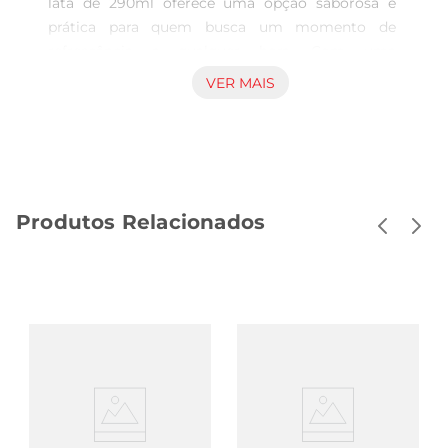
lata de 290ml oferece uma opção saborosa e 
prática para quem busca um momento de 
refrescância a qualquer hora. Com uma 
combinação que traz o sabor característico da 
VER MAIS
limonada pink, essa bebida se destaca no 
segmento de néctares e sucos, trazendo 
equilíbrio entre doçura e acidez que agrada 
diferentes paladares. Ideal para consumo 
individual, a embalagem em lata facilita o 
Produtos Relacionados
transporte e a conservação da bebida, tornando o 
refresco uma escolha versátil para diversos 
momentos, seja em casa, no trabalho ou em 
passeios. Características que fazem a diferença 
Produzido pela marca Del Valle, reconhecida por 
sua tradição no mercado brasileiro, esse refresco 
mantém os padrões de qualidade e sabor que o 
público espera. A apresentação adoçada 
proporciona um toque agradável e suave, 
valorizando as qualidades naturais dos 