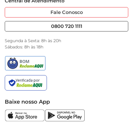
Central de Atendimento
Sobre Privacidade
Garantia Estendida
Portal do Fornecedo
Código de Ética
Fale Conosco
Nossas Lojas
Serviços
Cencosud Media
Blog GBarbosa
0800 720 1111
Black Friday
Encarte do Dia
Segunda à Sexta: 8h às 20h
Sábados: 8h às 18h
Baixe nosso App