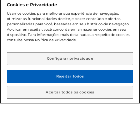
promocionais poderá ter sua quantidade limitada por
Cookies e Privacidade
cliente. Os preços, ofertas e condições são exclusivos para
o e-commerce e válidos durante o dia de hoje, podendo
Usamos cookies para melhorar sua experiência de navegação,
otimizar as funcionalidades do site, e trazer conteúdo e ofertas
sofrer alterações sem prévia notificação. Proibida a venda
personalizadas para você, baseadas em seu histórico de navegação.
de bebidas alcoólicas para menores de 18 anos, conforme
Ao clicar em aceitar, você concorda em armazenar cookies em seu
Lei n.º 8069/90, art. 81, inciso II (Estatuto da Criança e do
dispositivo. Para informações mais detalhadas a respeito de cookies,
Adolescente). Preços e condições exclusivos para o
consulte nossa Política de Privacidade.
www.gbarbosa.com.br
, podendo sofrer alterações sem
aviso prévio. O valor mínimo para as compras on-line é de
R$ 80,00.
Configurar privacidade
Rejeitar todos
© 2026 Copyright. Todos os direitos
reservados Gbarbosa.
Aceitar todos os cookies
Cencosud Brasil Comercial SA.CNPJ sob n° 39.346.861/0350-38 .
Sediada na Av. das Nações Unidas, 12.995, 21º andar, CEP:
04.578-000, Bairro Brooklin Paulista, na cidade de São Paulo -
SP.