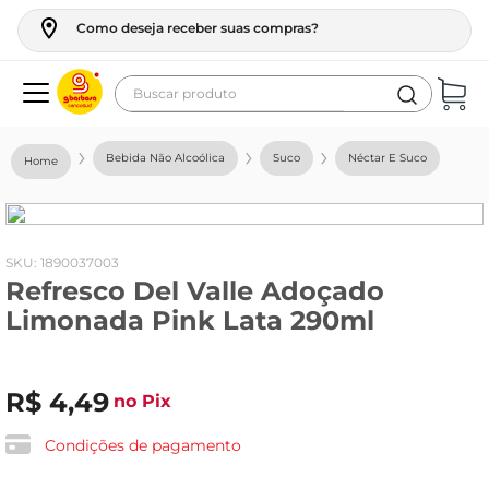
Como deseja receber suas compras?
Buscar produto
Termos mais buscados
Bebida Não Alcoólica
Suco
Néctar E Suco
geladeira
maquina lavar
fogao
:
1890037003
Refresco Del Valle Adoçado
café
Limonada Pink Lata 290ml
cerveja
frango
R$
4
,
49
no Pix
leite
vinho
Condições de pagamento
leite pó