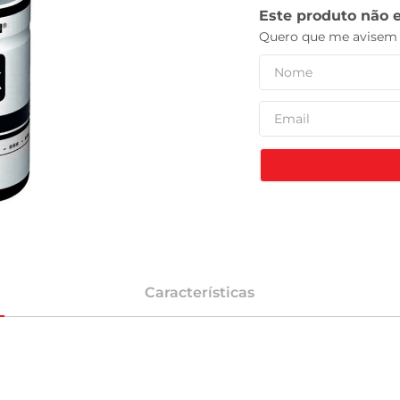
leite pó
Características