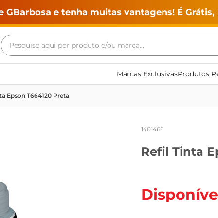
e GBarbosa e tenha muitas vantagens! É Grátis, 
Pesquise aqui por produto e/ou marca...
Termos mais buscados
Marcas Exclusivas
Produtos Pe
geladeira
inta Epson T664120 Preta
maquina lavar
fogao
1401468
café
Refil Tinta 
cerveja
frango
vinho
Disponíve
leite
tv