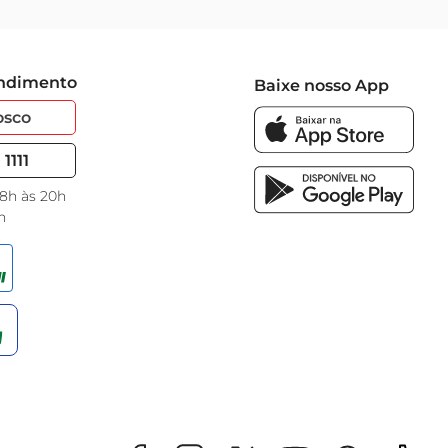
endimento
Baixe nosso App
osco
1111
 8h às 20h
h