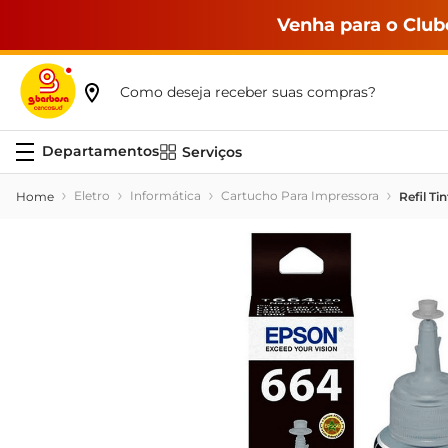
Venha para o Club
Como deseja receber suas compras?
Serviços
Eletro
Informática
Cartucho Para Impressora
Refil T