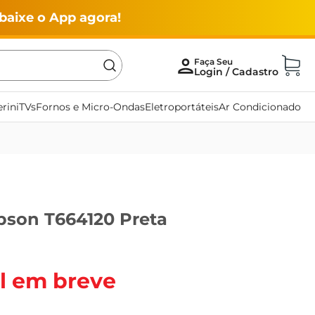
baixe o App agora!
rini
TVs
Fornos e Micro-Ondas
Eletroportáteis
Ar Condicionado
Epson T664120 Preta
l em breve