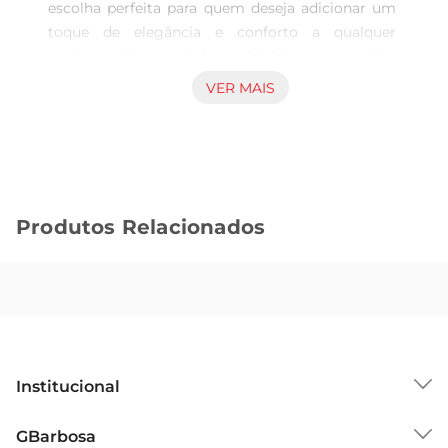
escolha perfeita para quem deseja adicionar um 
toque de elegância e conforto a qualquer 
ambiente. Com medidas de 50x50 cm, este refil é 
ideal para renovar a decoração de sofás, cadeiras 
VER MAIS
ou camas, proporcionando um novoar ao seu 
espaço. A sua versatilidade permite que seja 
utilizado em diferentes estilos de decoração, 
desde os mais clássicos até osmais 
contemporâneos.

Produtos Relacionados
Design e Materiais de Qualidade  

Fabricado com materiais de alta qualidade, o refil 
Almofada Arte Cazza oferece não apenas um 
visual atraente, mas também um conforto 
excepcional. O tecido é macio ao toque, 
garantindo uma experiência agradável ao 
utilizálo. A cor branca é neutra e combina 
Institucional
facilmente com diversas paletas de cores, 
permitindo que você brinque com a decoração e 
Sobre o GBarbosa
GBarbosa
crie ambientes harmoniosos.
