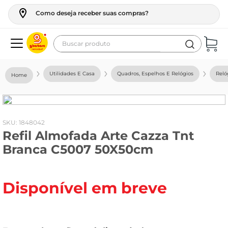
Como deseja receber suas compras?
Buscar produto
Termos mais buscados
Utilidades E Casa
Quadros, Espelhos E Relógios
Reló
geladeira
maquina lavar
fogao
:
1848042
Refil Almofada Arte Cazza Tnt
café
Branca C5007 50X50cm
cerveja
frango
Disponível em breve
leite
vinho
leite pó