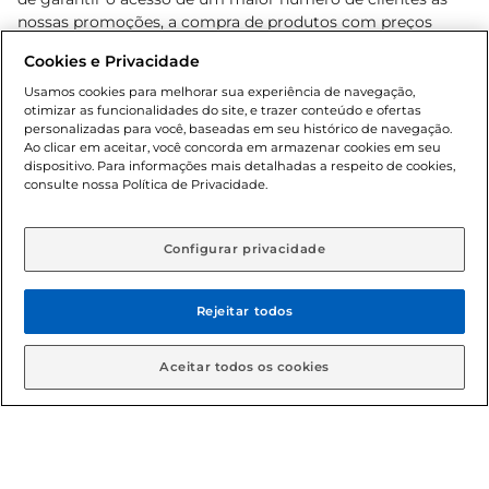
nossas promoções, a compra de produtos com preços
promocionais poderá ter sua quantidade limitada por
Cookies e Privacidade
cliente. Os preços, ofertas e condições são exclusivos para
o e-commerce e válidos durante o dia de hoje, podendo
Usamos cookies para melhorar sua experiência de navegação,
otimizar as funcionalidades do site, e trazer conteúdo e ofertas
sofrer alterações sem prévia notificação. Proibida a venda
personalizadas para você, baseadas em seu histórico de navegação.
de bebidas alcoólicas para menores de 18 anos, conforme
Ao clicar em aceitar, você concorda em armazenar cookies em seu
Lei n.º 8069/90, art. 81, inciso II (Estatuto da Criança e do
dispositivo. Para informações mais detalhadas a respeito de cookies,
Adolescente). Preços e condições exclusivos para o
consulte nossa Política de Privacidade.
www.gbarbosa.com.br
, podendo sofrer alterações sem
aviso prévio. O valor mínimo para as compras on-line é de
R$ 80,00.
Configurar privacidade
Rejeitar todos
© 2026 Copyright. Todos os direitos
reservados Gbarbosa.
Aceitar todos os cookies
Cencosud Brasil Comercial SA.CNPJ sob n° 39.346.861/0350-38 .
Sediada na Av. das Nações Unidas, 12.995, 21º andar, CEP: