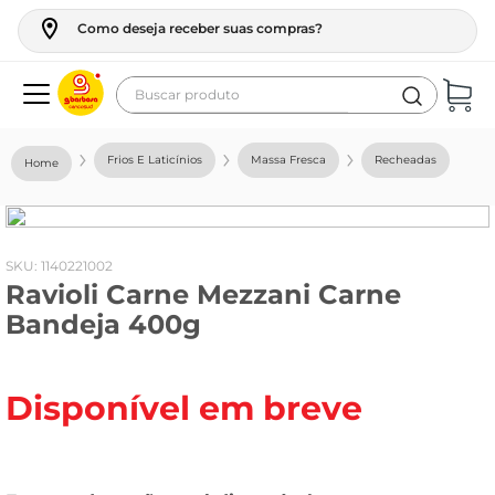
Como deseja receber suas compras?
Buscar produto
Termos mais buscados
Frios E Laticínios
Massa Fresca
Recheadas
geladeira
maquina lavar
fogao
:
1140221002
Ravioli Carne Mezzani Carne
café
Bandeja 400g
cerveja
frango
Disponível em breve
vinho
leite
tv