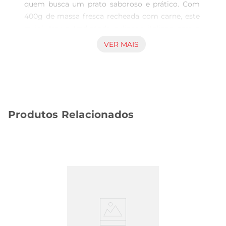
quem busca um prato saboroso e prático. Com 
400g de massa fresca recheada com carne, este 
ravioli traz a tradiçãoda culinária italiana para a 
sua mesa. Cada pedaço é cuidadosamente 
VER MAIS
produzido para garantir uma textura macia e um 
sabor que remeteàs receitas caseiras, 
proporcionando uma refeição que agrada a todos 
os paladares.

Recheio suculento e bem temperado  

Produtos Relacionados
O destaquedeste ravioli está no seu recheio, que 
combina carne de alta qualidade com temperos 
selecionados. O resultado é uma explosão de 
sabores que transforma qualquer refeição em um 
momento especial. Ideal para ser servido com 
um molho de sua preferência, como um clássico 
molho de tomate ou um leve molho branco, o 
Ravioli Mezzani BDJ se adapta facilmente a 
diferentes combinações, permitindo que vocêcrie 
pratos diversificados e deliciosos.
