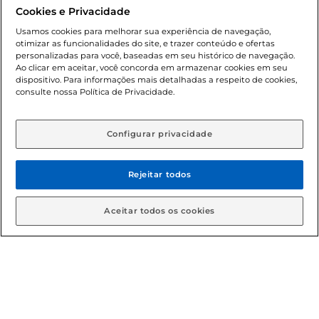
promocionais poderá ter sua quantidade limitada por
Cookies e Privacidade
cliente. Os preços, ofertas e condições são exclusivos para
o e-commerce e válidos durante o dia de hoje, podendo
Usamos cookies para melhorar sua experiência de navegação,
otimizar as funcionalidades do site, e trazer conteúdo e ofertas
sofrer alterações sem prévia notificação. Proibida a venda
personalizadas para você, baseadas em seu histórico de navegação.
de bebidas alcoólicas para menores de 18 anos, conforme
Ao clicar em aceitar, você concorda em armazenar cookies em seu
Lei n.º 8069/90, art. 81, inciso II (Estatuto da Criança e do
dispositivo. Para informações mais detalhadas a respeito de cookies,
Adolescente). Preços e condições exclusivos para o
consulte nossa Política de Privacidade.
www.gbarbosa.com.br
, podendo sofrer alterações sem
aviso prévio. O valor mínimo para as compras on-line é de
R$ 80,00.
Configurar privacidade
Rejeitar todos
© 2026 Copyright. Todos os direitos
reservados Gbarbosa.
Aceitar todos os cookies
Cencosud Brasil Comercial SA.CNPJ sob n° 39.346.861/0350-38 .
Sediada na Av. das Nações Unidas, 12.995, 21º andar, CEP:
04.578-000, Bairro Brooklin Paulista, na cidade de São Paulo -
SP.