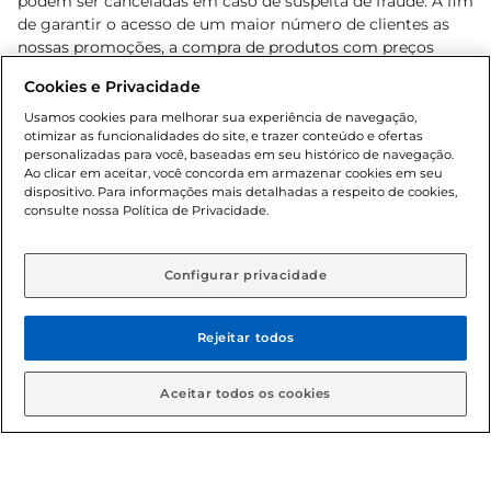
podem ser canceladas em caso de suspeita de fraude. A fim
de garantir o acesso de um maior número de clientes as
nossas promoções, a compra de produtos com preços
promocionais poderá ter sua quantidade limitada por
Cookies e Privacidade
cliente. Os preços, ofertas e condições são exclusivos para
o e-commerce e válidos durante o dia de hoje, podendo
Usamos cookies para melhorar sua experiência de navegação,
otimizar as funcionalidades do site, e trazer conteúdo e ofertas
sofrer alterações sem prévia notificação. Proibida a venda
personalizadas para você, baseadas em seu histórico de navegação.
de bebidas alcoólicas para menores de 18 anos, conforme
Ao clicar em aceitar, você concorda em armazenar cookies em seu
Lei n.º 8069/90, art. 81, inciso II (Estatuto da Criança e do
dispositivo. Para informações mais detalhadas a respeito de cookies,
Adolescente). Preços e condições exclusivos para o
consulte nossa Política de Privacidade.
www.gbarbosa.com.br
, podendo sofrer alterações sem
aviso prévio. O valor mínimo para as compras on-line é de
R$ 80,00.
Configurar privacidade
Rejeitar todos
© 2026 Copyright. Todos os direitos
reservados Gbarbosa.
Aceitar todos os cookies
Cencosud Brasil Comercial SA.CNPJ sob n° 39.346.861/0350-38 .