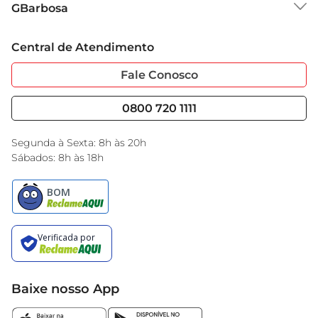
GBarbosa
Grupo Cencosud
Trabalhe Conosco
Cartão GBarbosa
Central de Atendimento
Sobre Privacidade
Garantia Estendida
Portal do Fornecedo
Código de Ética
Fale Conosco
Nossas Lojas
Serviços
Cencosud Media
Blog GBarbosa
0800 720 1111
Black Friday
Encarte do Dia
Segunda à Sexta: 8h às 20h
Sábados: 8h às 18h
Baixe nosso App