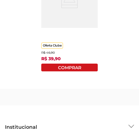
Alimento P/ Gatos
Kitekat Adultos Mix De
Carne 2,7Kg
Oferta Clube
R$
46
,
90
R$
39
,
90
Institucional
Sobre o GBarbosa