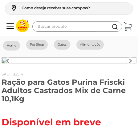
Como deseja receber suas compras?
Buscar produto
Termos mais buscados
Pet Shop
Gatos
Alimentação
geladeira
maquina lavar
fogao
:
1825141
Ração para Gatos Purina Friscki
café
Adultos Castrados Mix de Carne
cerveja
10,1Kg
frango
leite
Disponível em breve
vinho
leite pó