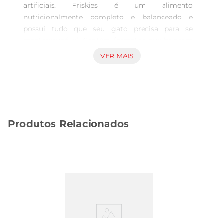
artificiais. Friskies é um alimento 
nutricionalmente completo e balanceado e 
possui tudo que seu gato precisa para se 
mantersaudável. Contém formatos que brincam 
com sua imaginação para que ele tenha nutrição, 
VER MAIS
sabor e diversão todos os dias.PURINA FRISKIES 
Mix de Carne para gatos castrados tem uma 
deliciosa combinação de carne, peru, fígado e 
frango e sua composição ajuda na manutenção 
do peso saudável. Possui também proteínas de 
Produtos Relacionados
alta qualidade, que ajudam a manter os músculos 
fortes. Contribui para manter o tratourinário 
saudável, em razão do equilíbrio adequado de 
minerais, além de oferecer vitaminas e minerais 
essenciais que os mantêm saudáveis.nbsp