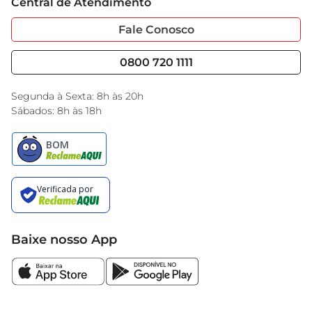
Central de Atendimento
Sobre Privacidade
Garantia Estendida
Portal do Fornecedo
Código de Ética
Fale Conosco
Nossas Lojas
Serviços
Cencosud Media
Blog GBarbosa
0800 720 1111
Black Friday
Encarte do Dia
Segunda à Sexta: 8h às 20h
Sábados: 8h às 18h
Baixe nosso App