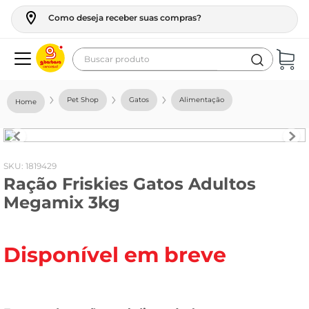
Como deseja receber suas compras?
Buscar produto
Termos mais buscados
Pet Shop
Gatos
Alimentação
geladeira
maquina lavar
fogao
:
1819429
Ração Friskies Gatos Adultos
café
Megamix 3kg
cerveja
frango
Disponível em breve
leite
vinho
leite pó