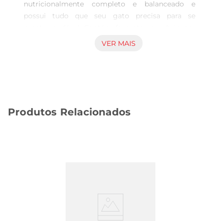
nutricionalmente completo e balanceado e 
possui tudo que seu gato precisa para se 
mantersaudável. Contém formatos que brincam 
com sua imaginação para que ele tenha nutrição, 
VER MAIS
sabor e diversão todos os dias.PURINA FRISKIES 
Megamix para gatos adultos tem uma deliciosa 
combinação de carne, salmão, peru, fígado, atum, 
frango e camarã. Sua composição contribui para 
manter o trato urinário saudável, em razão do 
Produtos Relacionados
equilíbrio adequado de minerais. Possui também 
proteínas de alta qualidade,que ajudam a manter 
os músculos fortes e oferece vitaminas e 
minerais essenciais, que os mantêm saudáveis.