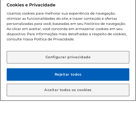
promocionais poderá ter sua quantidade limitada por
Cookies e Privacidade
cliente. Os preços, ofertas e condições são exclusivos para
o e-commerce e válidos durante o dia de hoje, podendo
Usamos cookies para melhorar sua experiência de navegação,
otimizar as funcionalidades do site, e trazer conteúdo e ofertas
sofrer alterações sem prévia notificação. Proibida a venda
personalizadas para você, baseadas em seu histórico de navegação.
de bebidas alcoólicas para menores de 18 anos, conforme
Ao clicar em aceitar, você concorda em armazenar cookies em seu
Lei n.º 8069/90, art. 81, inciso II (Estatuto da Criança e do
dispositivo. Para informações mais detalhadas a respeito de cookies,
Adolescente). Preços e condições exclusivos para o
consulte nossa Política de Privacidade.
www.gbarbosa.com.br
, podendo sofrer alterações sem
aviso prévio. O valor mínimo para as compras on-line é de
R$ 80,00.
Configurar privacidade
Rejeitar todos
© 2026 Copyright. Todos os direitos
reservados Gbarbosa.
Aceitar todos os cookies
Cencosud Brasil Comercial SA.CNPJ sob n° 39.346.861/0350-38 .
Sediada na Av. das Nações Unidas, 12.995, 21º andar, CEP:
04.578-000, Bairro Brooklin Paulista, na cidade de São Paulo -
SP.