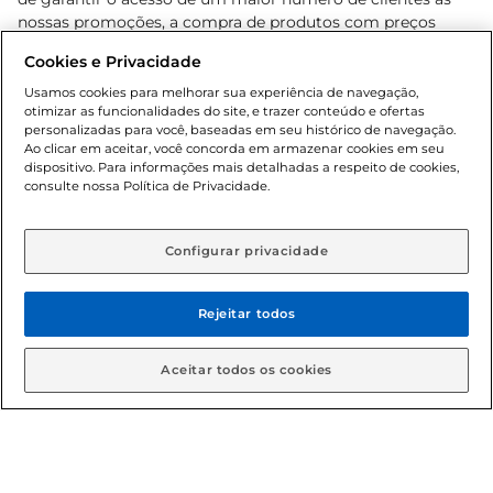
nossas promoções, a compra de produtos com preços
promocionais poderá ter sua quantidade limitada por
Cookies e Privacidade
cliente. Os preços, ofertas e condições são exclusivos para
o e-commerce e válidos durante o dia de hoje, podendo
Usamos cookies para melhorar sua experiência de navegação,
otimizar as funcionalidades do site, e trazer conteúdo e ofertas
sofrer alterações sem prévia notificação. Proibida a venda
personalizadas para você, baseadas em seu histórico de navegação.
de bebidas alcoólicas para menores de 18 anos, conforme
Ao clicar em aceitar, você concorda em armazenar cookies em seu
Lei n.º 8069/90, art. 81, inciso II (Estatuto da Criança e do
dispositivo. Para informações mais detalhadas a respeito de cookies,
Adolescente). Preços e condições exclusivos para o
consulte nossa Política de Privacidade.
www.gbarbosa.com.br
, podendo sofrer alterações sem
aviso prévio. O valor mínimo para as compras on-line é de
R$ 80,00.
Configurar privacidade
Rejeitar todos
© 2026 Copyright. Todos os direitos
reservados Gbarbosa.
Aceitar todos os cookies
Cencosud Brasil Comercial SA.CNPJ sob n° 39.346.861/0350-38 .
Sediada na Av. das Nações Unidas, 12.995, 21º andar, CEP: