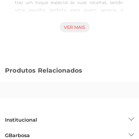
traz um toque especial às suas receitas, sendo 
uma escolha perfeita para quem aprecia a 
gastronomia brasileira. Com um sabormarcante 
e uma textura única, ele é ideal para preparar 
VER MAIS
pratos tradicionais, como a famosa feijoada ou 
um saboroso cozido. Este corte é conhecido por 
sua versatilidade na cozinha, permitindo que 
você crie pratos que encantam o paladar e 
aquecem o coração.

Produtos Relacionados
Qualidade e Procedência  

Este produto é cuidadosamente selecionado, 
garantindo que você leve para casa um rabo 
suíno de alta qualidade. A procedência é 
fundamental, e o Rabo Suíno do Salvador é 
proveniente de suínos criados com rigorosos 
padrões de qualidade, assegurando um produto 
Institucional
fresco e saboroso. Ao escolher este corte, você 
está optando por um ingrediente que respeita as 
Sobre o GBarbosa
GBarbosa
tradições culinárias e valoriza a cultura alimentar 