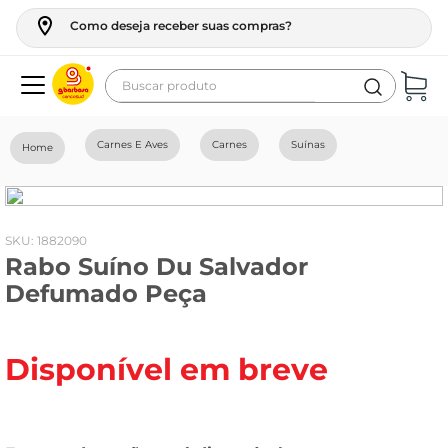
Como deseja receber suas compras?
Buscar produto
Termos mais buscados
Carnes E Aves
Carnes
Suínas
geladeira
maquina lavar
fogao
:
1882090
Rabo Suíno Du Salvador
café
Defumado Peça
cerveja
frango
Disponível em breve
leite
vinho
leite pó