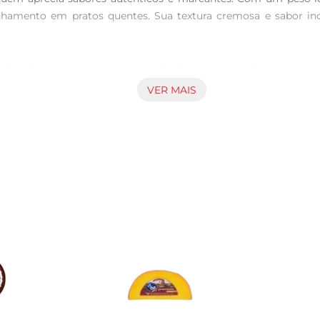
mento em pratos quentes. Sua textura cremosa e sabor incon
o Tina Cuia apresenta uma crosta firme e um interior macio,
racterísticas que o tornam um favorito entre os amantes de qu
VER MAIS
ncia gastronômica completa.

xperimente servilo em uma tábua de frios, acompanhado de frut
sistível. Além disso,pode ser utilizado em sanduíches e saladas,
uia, recomendase armazenálo em local refrigerado, envolto em 
o que você possa desfrutar de sua qualidade em diferentes ocasiõ
jo