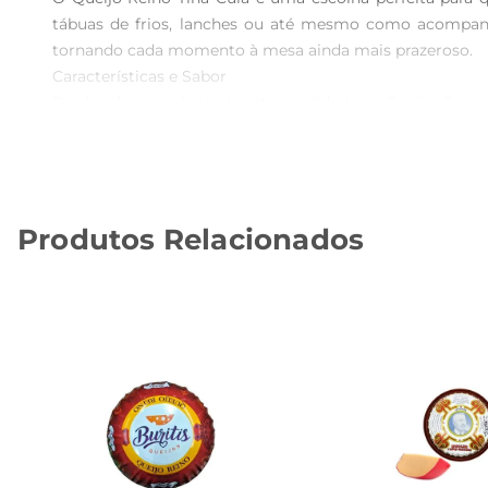
tábuas de frios, lanches ou até mesmo como acompanha
tornando cada momento à mesa ainda mais prazeroso.

Características e Sabor  

Produzido com leite de alta qualidade, o Queijo Rein
ligeiramente salgadas e um leve toque de picância, ca
frutas e até mesmo vinhos, proporcionando uma experiê
Recomendações de Uso  

Para aproveitar ao máximo o Queijo Reino Tina Cuia, e
Produtos Relacionados
como gratinados, onde seu derretimento traz um sabor irre
Conservação e Armazenamento  

Para manter a frescura e o sabor do Queijo Reino Tina C
preservar suas características por mais tempo, garantind
Especificações Técnicas  

 Peso: Ideal para porções generosas  

 Tipo: Queijo Reino  

 Origem: Produzido com leiteselecionado  

O Queijo Reino Tina Cuia é mais do que um simples quei