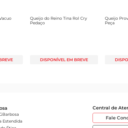
 Vacuo
Queijo do Reino Tina Rol Cry
Queijo Pro
Pedaço
Peça
 BREVE
DISPONÍVEL EM BREVE
DISPO
Central de At
osa
 GBarbosa
Fale Con
a Estendida