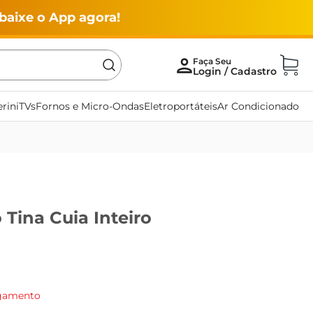
baixe o App agora!
rini
TVs
Fornos e Micro-Ondas
Eletroportáteis
Ar Condicionado
 Tina Cuia Inteiro
agamento