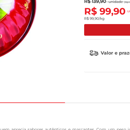
R$
139
,
90
unidade
(Apr
R$
99
,
90
leite pó
u
R$
99
,
90
/kg
Valor e pra
quem aprecia sabores autênticos e marcantes. Com um peso ide