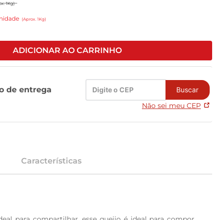
ox. 1Kg)
nidade
(Aprox. 1Kg)
ADICIONAR AO CARRINHO
zo de entrega
Buscar
Não sei meu CEP
Características
al para compartilhar, esse queijo é ideal para compor 