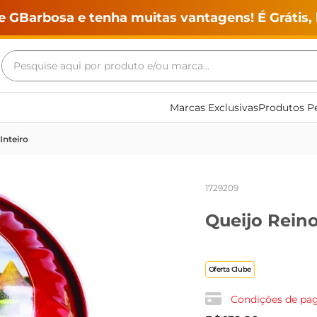
e GBarbosa e tenha muitas vantagens! É Grátis, 
Pesquise aqui por produto e/ou marca...
Termos mais buscados
Marcas Exclusivas
Produtos Pe
geladeira
Inteiro
maquina lavar
fogao
1729209
café
Queijo Reino
cerveja
frango
vinho
Oferta Clube
leite
Condições de p
tv