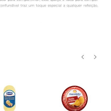
fundível traz um toque especial a qualquer refeição, 
 que derrete na boca. Seu sabor é intenso, com notas 
eijos. É uma opção versátil que combina bem com pães, 
as secas e nozes. Ele também é excelente em receitas, 
 elevando o nível de qualquer prato. 

papel filme ou em um recipiente hermético. Isso ajuda a 
es.
