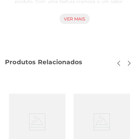
produto. Com uma textura cremosa e um sabor 
suave, este queijo é perfeito para diversas 
ocasiões, seja em um lanche rápido, em uma 
VER MAIS
tábua de frios ou como ingrediente em receitas. 
Sua versatilidade permite que eleseja utilizado 
em diferentes preparos, desde sanduíches até 
gratinados, garantindo sempre um toque especial.

Qualidade garantida  

Produtos Relacionados
Produzido com rigorosos padrões de qualidade, o 
Queijo Prato MP INT é elaborado a partir de 
ingredientes selecionados, proporcionando um 
produto que atende às expectativas dos 
consumidores mais exigentes. Cada fatia traz a 
autenticidade do sabor do queijo prato,que é um 
dos preferidos nas mesas brasileiras. Ideal para 
acompanhar pães, frutas e até mesmo vinhos, ele 
se destaca pela sua capacidade de harmonizar 
com diferentes sabores.

Sugestões de uso  
