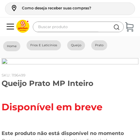
Como deseja receber suas compras?
Buscar produto
Termos mais buscados
Frios E Laticínios
Queijo
Prato
geladeira
maquina lavar
fogao
:
1196499
Queijo Prato MP Inteiro
café
cerveja
Disponível em breve
frango
leite
vinho
leite pó