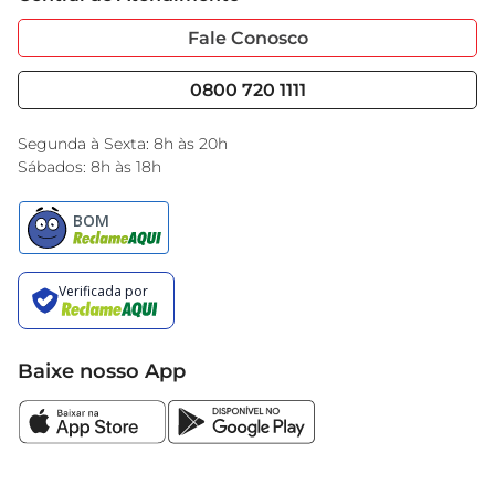
Sobre Privacidade
Garantia Estendida
adequadamente.
Portal do Fornecedo
Código de Ética
Fale Conosco
Nossas Lojas
Serviços
Cencosud Media
Blog GBarbosa
0800 720 1111
Black Friday
Encarte do Dia
Segunda à Sexta: 8h às 20h
Sábados: 8h às 18h
Baixe nosso App