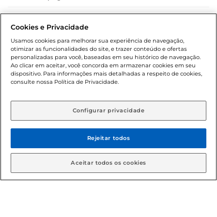
Dúvidas frequentes (FAQ)
Cookies e Privacidade
Política de troca e devolução
Usamos cookies para melhorar sua experiência de navegação,
otimizar as funcionalidades do site, e trazer conteúdo e ofertas
Política de entrega
personalizadas para você, baseadas em seu histórico de navegação.
Ao clicar em aceitar, você concorda em armazenar cookies em seu
dispositivo. Para informações mais detalhadas a respeito de cookies,
consulte nossa Política de Privacidade.
Configurar privacidade
Rejeitar todos
Condições gerais: Em caso de divergência de valores, o
valor válido é o do carrinho de compras. Fotos ilustrativas.
Aceitar todos os cookies
Compras sujeitas a confirmação de estoque. Compras
podem ser canceladas em caso de suspeita de fraude. A fim
de garantir o acesso de um maior número de clientes as
nossas promoções, a compra de produtos com preços
promocionais poderá ter sua quantidade limitada por