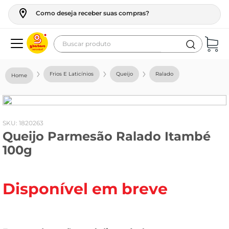
Como deseja receber suas compras?
Buscar produto
Termos mais buscados
Frios E Laticínios
Queijo
Ralado
geladeira
maquina lavar
fogao
:
1820263
Queijo Parmesão Ralado Itambé
café
100g
cerveja
frango
Disponível em breve
vinho
leite
tv