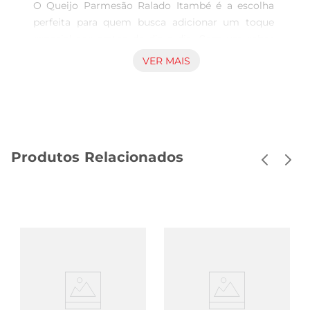
O Queijo Parmesão Ralado Itambé é a escolha 
perfeita para quem busca adicionar um toque 
especial aos pratos do dia a dia. Com um sabor 
intenso e marcante, este queijo é ideal para 
VER MAIS
realçar o gosto de massas, saladas, sopas e até 
mesmo para ser utilizado em receitas de 
gratinados. Sua textura fina e uniforme facilita a 
incorporação em diversas preparações, tornando 
cada refeição mais saborosa.

Produtos Relacionados
Qualidade que você pode confiar  

Produzido com rigorosos padrões de qualidade, o 
Queijo Parmesão Ralado Itambé é feito a partir 
de leite selecionado, garantindo um produto 
fresco e saboroso. A embalagem de 100g é 
prática e ideal para o uso diário, permitindo que 
você tenha sempre à mão um ingrediente que 
transforma suas receitas. Além disso, a marca 
Itambé é reconhecida no mercado brasileiro pela 