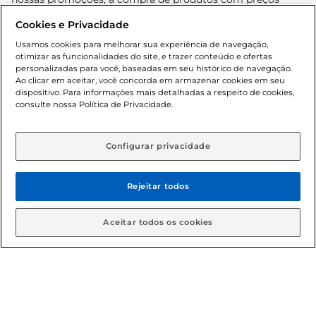
promocionais poderá ter sua quantidade limitada por
Cookies e Privacidade
cliente. Os preços, ofertas e condições são exclusivos para
o e-commerce e válidos durante o dia de hoje, podendo
Usamos cookies para melhorar sua experiência de navegação,
otimizar as funcionalidades do site, e trazer conteúdo e ofertas
sofrer alterações sem prévia notificação. Proibida a venda
personalizadas para você, baseadas em seu histórico de navegação.
de bebidas alcoólicas para menores de 18 anos, conforme
Ao clicar em aceitar, você concorda em armazenar cookies em seu
Lei n.º 8069/90, art. 81, inciso II (Estatuto da Criança e do
dispositivo. Para informações mais detalhadas a respeito de cookies,
Adolescente). Preços e condições exclusivos para o
consulte nossa Política de Privacidade.
www.gbarbosa.com.br
, podendo sofrer alterações sem
aviso prévio. O valor mínimo para as compras on-line é de
R$ 80,00.
Configurar privacidade
Rejeitar todos
© 2026 Copyright. Todos os direitos
reservados Gbarbosa.
Aceitar todos os cookies
Cencosud Brasil Comercial SA.CNPJ sob n° 39.346.861/0350-38 .
Sediada na Av. das Nações Unidas, 12.995, 21º andar, CEP:
04.578-000, Bairro Brooklin Paulista, na cidade de São Paulo -