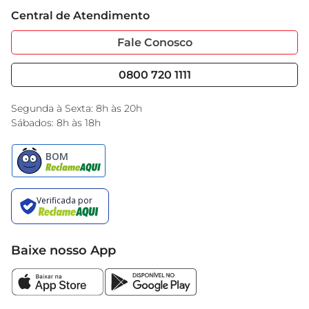
apetitosas e cheias de sabor.
Trabalhe Conosco
Cartão GBarbosa
Central de Atendimento
Sobre Privacidade
Garantia Estendida
Portal do Fornecedo
Código de Ética
Fale Conosco
Nossas Lojas
Serviços
Cencosud Media
Blog GBarbosa
0800 720 1111
Black Friday
Encarte do Dia
Segunda à Sexta: 8h às 20h
Sábados: 8h às 18h
Baixe nosso App