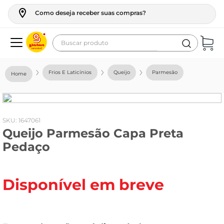
Como deseja receber suas compras?
Buscar produto
Termos mais buscados
Frios E Laticínios
Queijo
Parmesão
geladeira
maquina lavar
fogao
:
1647061
Queijo Parmesão Capa Preta
café
Pedaço
cerveja
frango
Disponível em breve
leite
vinho
leite pó