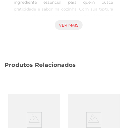
ingrediente essencial para quem busca 
praticidade e sabor na cozinha. Com sua textura 
única e sabor marcante, este produto é ideal para 
diversas preparações, desde pratos do dia a dia 
VER MAIS
até receitas mais elaboradas. Sua versatilidade 
permite que seja utilizado em saladas, gratinados, 
massas e muito mais, garantindo que suas 
refeições sejam sempre deliciosas.

Qualidade e frescor garantidos

Produtos Relacionados
Este produto é cuidadosamente selecionado para 
oferecer a melhor qualidade. O QJO PARM CAPA 
PRETA é produzido com ingredientes dealta 
qualidade, garantindo frescor e um sabor 
autêntico. Ao escolher este queijo, você está 
optando por um produto que respeita os padrões 
de qualidade, ideal para quem valoriza uma 
alimentação saborosa e saudável.

Sugestões de uso  

Para aproveitar ao máximo oQJO PARM CAPA 