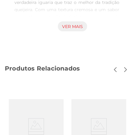
verdadeira iguaria que traz o melhor da tradição 
queijeira. Com uma textura cremosa e um sabor 
marcante, este queijo é ideal para quem aprecia 
produtos de qualidade superior. Perfeito para ser 
VER MAIS
degustado puro, em tábuas de frios ou como 
acompanhamento de pães e vinhos, ele promete 
enriquecer suas refeições e momentos especiais.

Características e sabor inconfundíveis  

Este queijo é produzido com leite de alta 
Produtos Relacionados
qualidade, resultando em um sabor intenso e 
uma cremosidade que derrete na boca. A casca 
negra não apenas confere um aspecto rústico e 
sofisticado, mas também ajuda a preservar a 
umidade e o frescor do queijo, garantindo que 
cada fatia mantenha suas características por 
mais tempo. É uma escolha excelente para quem 
busca um produto que una sabor e tradição.

Sugestões de uso  

O Queijo Par Arg Nacon é versátil e pode ser 