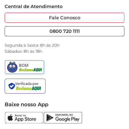
Trabalhe Conosco
Cartão GBarbosa
Central de Atendimento
Sobre Privacidade
Garantia Estendida
Portal do Fornecedo
Código de Ética
Fale Conosco
Nossas Lojas
Serviços
Cencosud Media
Blog GBarbosa
0800 720 1111
Black Friday
Encarte do Dia
Segunda à Sexta: 8h às 20h
Sábados: 8h às 18h
Baixe nosso App