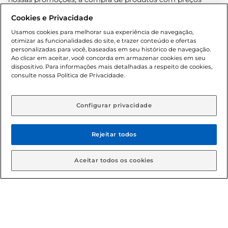
promocionais poderá ter sua quantidade limitada por
Cookies e Privacidade
cliente. Os preços, ofertas e condições são exclusivos para
o e-commerce e válidos durante o dia de hoje, podendo
Usamos cookies para melhorar sua experiência de navegação,
otimizar as funcionalidades do site, e trazer conteúdo e ofertas
sofrer alterações sem prévia notificação. Proibida a venda
personalizadas para você, baseadas em seu histórico de navegação.
de bebidas alcoólicas para menores de 18 anos, conforme
Ao clicar em aceitar, você concorda em armazenar cookies em seu
Lei n.º 8069/90, art. 81, inciso II (Estatuto da Criança e do
dispositivo. Para informações mais detalhadas a respeito de cookies,
Adolescente). Preços e condições exclusivos para o
consulte nossa Política de Privacidade.
www.gbarbosa.com.br
, podendo sofrer alterações sem
aviso prévio. O valor mínimo para as compras on-line é de
R$ 80,00.
Configurar privacidade
Rejeitar todos
© 2026 Copyright. Todos os direitos
reservados Gbarbosa.
Aceitar todos os cookies
Cencosud Brasil Comercial SA.CNPJ sob n° 39.346.861/0350-38 .
Sediada na Av. das Nações Unidas, 12.995, 21º andar, CEP:
04.578-000, Bairro Brooklin Paulista, na cidade de São Paulo -