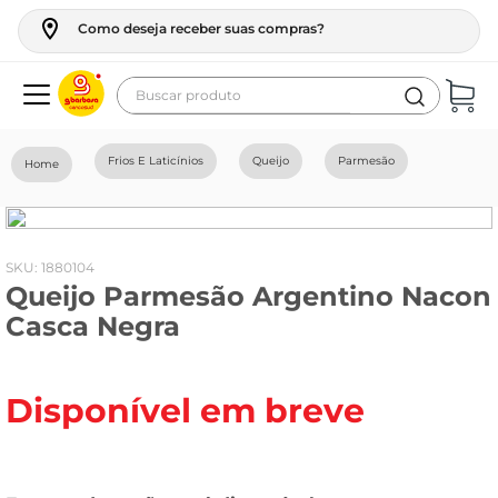
Como deseja receber suas compras?
Buscar produto
Termos mais buscados
Frios E Laticínios
Queijo
Parmesão
geladeira
maquina lavar
fogao
:
1880104
Queijo Parmesão Argentino Nacon
café
Casca Negra
cerveja
frango
Disponível em breve
leite
vinho
leite pó