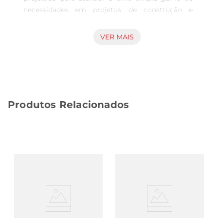
necessidades em projetos de construção e 
manutenção. Sua forma esféricaproporciona 
uma distribuição uniforme de carga, tornandoo 
VER MAIS
ideal para uso em estruturas que exigem 
resistência e estabilidade. Seja em obras de 
pequeno ou grande porte, este produto se 
destaca pela sua adaptabilidade e funcionalidade.

Materiais de alta qualidade

Produtos Relacionados
Fabricado com materiais selecionados, o QJO 
Esférico Supremo Ped garante durabilidade e 
resistência ao desgaste. A qualidade dos 
materiais utilizados assegura que o produto 
mantenha suas características mesmo em 
condições adversas, oferecendo confiança e 
segurança em cada aplicação. A escolha de 
componentes de primeira linha reflete o 
compromisso com a excelência e a satisfação do 
cliente.
