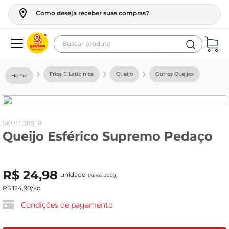
Como deseja receber suas compras?
Buscar produto
Termos mais buscados
Frios E Laticínios
Queijo
Outros Queijos
geladeira
maquina lavar
fogao
:
1138959
Queijo Esférico Supremo Pedaço
café
cerveja
R$
24
,
98
frango
unidade
(Aprox. 200g)
R$
124
,
90
/kg
vinho
Condições de pagamento
leite
tv