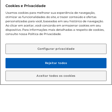
promocionais poderá ter sua quantidade limitada por
Cookies e Privacidade
cliente. Os preços, ofertas e condições são exclusivos para
o e-commerce e válidos durante o dia de hoje, podendo
Usamos cookies para melhorar sua experiência de navegação,
otimizar as funcionalidades do site, e trazer conteúdo e ofertas
sofrer alterações sem prévia notificação. Proibida a venda
personalizadas para você, baseadas em seu histórico de navegação.
de bebidas alcoólicas para menores de 18 anos, conforme
Ao clicar em aceitar, você concorda em armazenar cookies em seu
Lei n.º 8069/90, art. 81, inciso II (Estatuto da Criança e do
dispositivo. Para informações mais detalhadas a respeito de cookies,
Adolescente). Preços e condições exclusivos para o
consulte nossa Política de Privacidade.
www.gbarbosa.com.br
, podendo sofrer alterações sem
aviso prévio. O valor mínimo para as compras on-line é de
R$ 80,00.
Configurar privacidade
Rejeitar todos
© 2026 Copyright. Todos os direitos
reservados Gbarbosa.
Aceitar todos os cookies
Cencosud Brasil Comercial SA.CNPJ sob n° 39.346.861/0350-38 .
Sediada na Av. das Nações Unidas, 12.995, 21º andar, CEP:
04.578-000, Bairro Brooklin Paulista, na cidade de São Paulo -
SP.