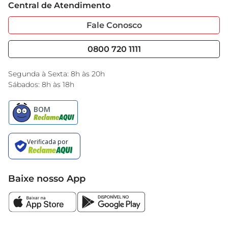
Central de Atendimento
Sobre Privacidade
Garantia Estendida
Portal do Fornecedo
Código de Ética
Fale Conosco
Nossas Lojas
Serviços
Cencosud Media
Blog GBarbosa
0800 720 1111
Black Friday
Encarte do Dia
Segunda à Sexta: 8h às 20h
Sábados: 8h às 18h
Baixe nosso App