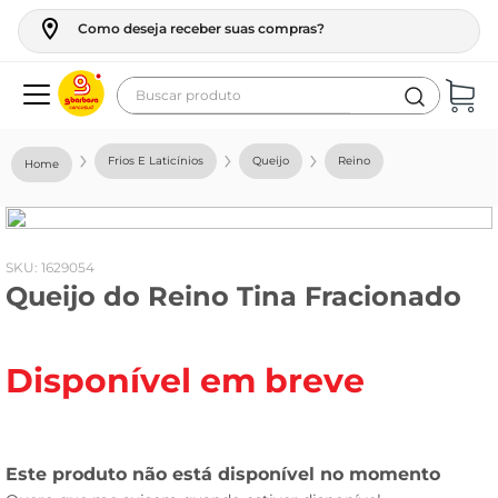
Como deseja receber suas compras?
Buscar produto
Termos mais buscados
Frios E Laticínios
Queijo
Reino
geladeira
maquina lavar
fogao
:
1629054
Queijo do Reino Tina Fracionado
café
cerveja
Disponível em breve
frango
leite
vinho
leite pó