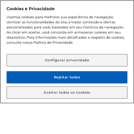
Dúvidas frequentes (FAQ)
Cookies e Privacidade
Usamos cookies para melhorar sua experiência de navegação,
Política de troca e devolução
otimizar as funcionalidades do site, e trazer conteúdo e ofertas
personalizadas para você, baseadas em seu histórico de navegação.
Ao clicar em aceitar, você concorda em armazenar cookies em seu
Política de entrega
dispositivo. Para informações mais detalhadas a respeito de cookies,
consulte nossa Política de Privacidade.
Configurar privacidade
Rejeitar todos
Condições gerais: Em caso de divergência de valores, o
Aceitar todos os cookies
valor válido é o do carrinho de compras. Fotos ilustrativas.
Compras sujeitas a confirmação de estoque. Compras
podem ser canceladas em caso de suspeita de fraude. A fim
de garantir o acesso de um maior número de clientes as
nossas promoções, a compra de produtos com preços
promocionais poderá ter sua quantidade limitada por
cliente. Os preços, ofertas e condições são exclusivos para