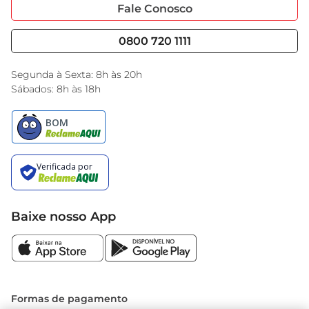
Portal do Fornecedo
Código de Ética
Fale Conosco
Nossas Lojas
Serviços
Cencosud Media
Blog GBarbosa
0800 720 1111
Black Friday
Encarte do Dia
Segunda à Sexta: 8h às 20h
Sábados: 8h às 18h
Baixe nosso App
Formas de pagamento