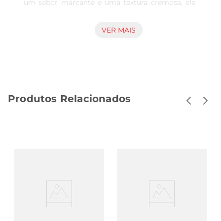
um sabor marcante e uma textura cremosa, ele 
se destaca em diversas preparações, desde um 
simples lanche até receitas mais elaboradas. Ideal 
VER MAIS
para ser servido em tábuas de frios, sanduíches 
ou como acompanhamento de frutas e vinhos, 
esse queijo é perfeito para qualquer ocasião.

Qualidade e Tradição  

Produzido com ingredientes selecionados, o 
Produtos Relacionados
Queijo Reino Tina é resultado de um cuidadoso 
processo de fabricação que respeita as tradições 
do queijo artesanal. Cada fatiatraz consigo a 
autenticidade e o sabor característico que só um 
queijo de qualidade pode oferecer. É uma escolha 
que reflete o compromisso com a excelência e a 
tradição no mercado brasileiro.

Versatilidade na Cozinha  

Esse queijo é extremamente versátil e podeser 
utilizado em diversas receitas. Experimente 
derretêlo sobre uma massa, incorporálo em 