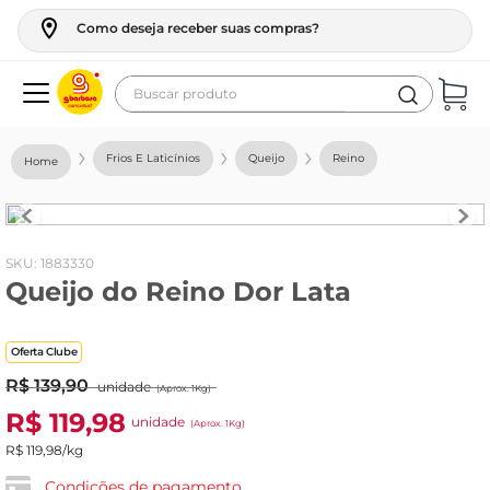
Como deseja receber suas compras?
Buscar produto
Termos mais buscados
Frios E Laticínios
Queijo
Reino
geladeira
maquina lavar
fogao
:
1883330
Queijo do Reino Dor Lata
café
cerveja
Oferta Clube
frango
R$
139
,
90
unidade
(Aprox. 1Kg)
leite
R$
119
,
98
unidade
(Aprox. 1Kg)
vinho
R$
119
,
98
/kg
leite pó
Condições de pagamento