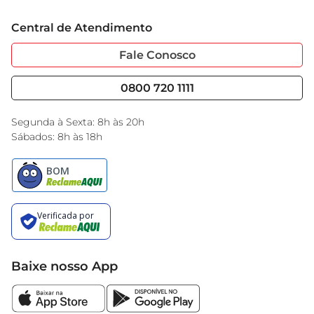
Trabalhe Conosco
Cartão GBarbosa
Central de Atendimento
Sobre Privacidade
Garantia Estendida
Portal do Fornecedo
Código de Ética
Fale Conosco
Nossas Lojas
Serviços
Cencosud Media
Blog GBarbosa
0800 720 1111
Black Friday
Encarte do Dia
Segunda à Sexta: 8h às 20h
Sábados: 8h às 18h
Baixe nosso App