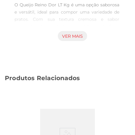
O Queijo Reino Dor LT Kg é uma opção saborosa 
e versátil, ideal para compor uma variedade de 
pratos. Com sua textura cremosa e sabor 
marcante, ele se destaca em tábuas de frios, 
sanduíches e até mesmo em receitas quentes. É 
VER MAIS
uma escolha perfeita para quem aprecia um 
queijo de qualidade que agrega valor às refeições 
do dia a dia.

Características e Qualidade  

Este queijo é produzido com ingredientes 
Produtos Relacionados
selecionados, garantindoum sabor autêntico e 
uma experiência gastronômica única. O Queijo 
Reino apresenta uma coloração amarelada e uma 
casca firme, que preserva a frescura do produto. 
Sua consistência permite que seja facilmente 
fatiado ou ralado, adaptandose a diferentes 
formas de preparo e apresentação.

Sugestões de Uso  
