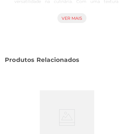
versatilidade na culinária. Com uma textura 
macia e um leve sabor adocicado, esse queijo é 
perfeito para ser utilizado em diversas 
VER MAIS
preparações, desde pratos tradicionais até 
criações contemporâneas. Seu formato em 
blocos facilita o corte e a utilização em diferentes 
receitas, tornandose um ingrediente 
indispensável na sua cozinha.

Produtos Relacionados
Características e benefícios  

Produzido com leite de alta qualidade, o QJO 
Coalho Tijuca é uma excelente fonte de proteínas 
e cálcio, contribuindo para uma alimentação 
equilibrada. Sua consistência permite que ele seja 
grelhado, frito ou utilizado em saladas, 
proporcionandouma experiência gastronômica 
rica e diversificada. Além disso, é um produto que 
se destaca pela sua praticidade, ideal para o dia 
adia corrido.

Sugestões de uso  
