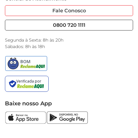
Sobre Privacidade
Garantia Estendida
Portal do Fornecedo
Código de Ética
Fale Conosco
Nossas Lojas
Serviços
Cencosud Media
Blog GBarbosa
0800 720 1111
Black Friday
Encarte do Dia
Segunda à Sexta: 8h às 20h
Sábados: 8h às 18h
Baixe nosso App