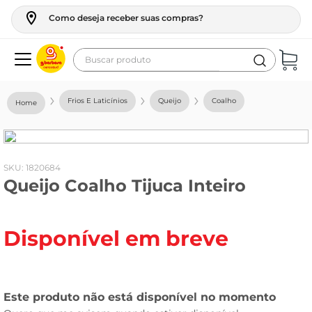
Como deseja receber suas compras?
Buscar produto
Termos mais buscados
Frios E Laticínios
Queijo
Coalho
geladeira
maquina lavar
fogao
:
1820684
Queijo Coalho Tijuca Inteiro
café
cerveja
Disponível em breve
frango
vinho
leite
tv