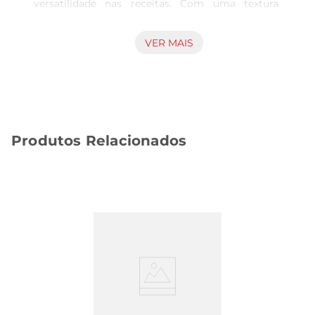
versatilidade nas receitas. Com uma textura 
macia e sabor suave, ele é perfeito para grelhar, 
fritar ou derreter, trazendo um toque especial a 
VER MAIS
pratos como espetinhos, saladas e até mesmo 
em receitas de fondue. Sua apresentação em 
fatias facilita o uso em diversas preparações, 
tornandoo um ingrediente prático para o dia a dia.

Qualidade que Você Pode Confiar  

Produtos Relacionados
Produzido com rigorosos padrões de qualidade, o 
QJO Coalho Tijuca Fat é elaborado a partir de 
leite fresco, garantindo um sabor autêntico e 
uma experiência gastronômica única. Este queijo 
é uma excelente fonte de proteínas e cálcio, 
contribuindo para uma alimentação equilibrada. 
Ao escolher o QJO, você opta por um produto 
que respeita as tradições e a qualidade que o 
consumidor brasileiro merece.

Sugestões de Uso  

Experimente o QJO Coalho Tijuca Fat em uma 