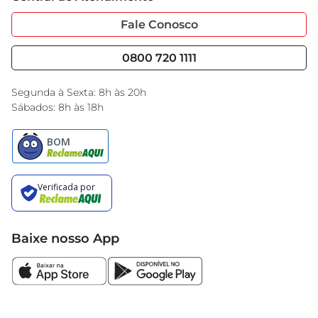
Sobre Privacidade
Garantia Estendida
Portal do Fornecedo
Código de Ética
Fale Conosco
Nossas Lojas
Serviços
Cencosud Media
Blog GBarbosa
0800 720 1111
Black Friday
Encarte do Dia
Segunda à Sexta: 8h às 20h
Sábados: 8h às 18h
Baixe nosso App