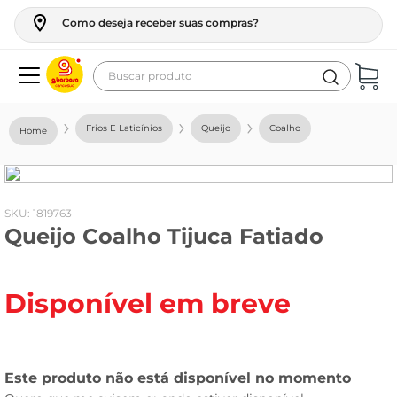
Como deseja receber suas compras?
Buscar produto
Termos mais buscados
Frios E Laticínios
Queijo
Coalho
geladeira
maquina lavar
fogao
:
1819763
Queijo Coalho Tijuca Fatiado
café
cerveja
Disponível em breve
frango
leite
vinho
leite pó