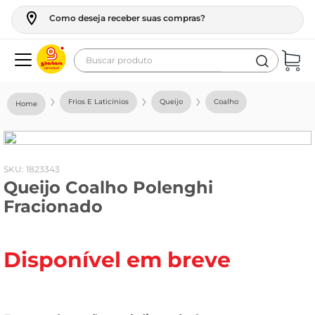
Como deseja receber suas compras?
Buscar produto
Termos mais buscados
Frios E Laticínios
Queijo
Coalho
geladeira
maquina lavar
fogao
:
1823343
Queijo Coalho Polenghi
café
Fracionado
cerveja
frango
Disponível em breve
vinho
leite
tv