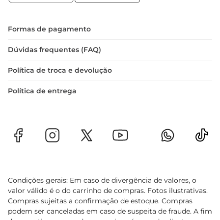
frações, facilitando o uso conforme a 
necessidade. Com um sabor que remeteàs 
tradições do Nordeste brasileiro, ele é ideal para 
Formas de pagamento
quem deseja trazer um pouco da cultura local 
para sua mesa. Aproveite a praticidade e o sabor 
Dúvidas frequentes (FAQ)
deste queijo em suas receitas do dia a dia
Política de troca e devolução
Política de entrega
Condições gerais: Em caso de divergência de valores, o
valor válido é o do carrinho de compras. Fotos ilustrativas.
Compras sujeitas a confirmação de estoque. Compras
podem ser canceladas em caso de suspeita de fraude. A fim