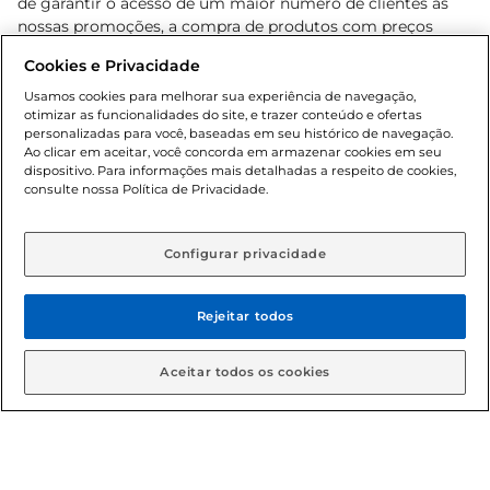
de garantir o acesso de um maior número de clientes as
nossas promoções, a compra de produtos com preços
promocionais poderá ter sua quantidade limitada por
Cookies e Privacidade
cliente. Os preços, ofertas e condições são exclusivos para
o e-commerce e válidos durante o dia de hoje, podendo
Usamos cookies para melhorar sua experiência de navegação,
otimizar as funcionalidades do site, e trazer conteúdo e ofertas
sofrer alterações sem prévia notificação. Proibida a venda
personalizadas para você, baseadas em seu histórico de navegação.
de bebidas alcoólicas para menores de 18 anos, conforme
Ao clicar em aceitar, você concorda em armazenar cookies em seu
Lei n.º 8069/90, art. 81, inciso II (Estatuto da Criança e do
dispositivo. Para informações mais detalhadas a respeito de cookies,
Adolescente). Preços e condições exclusivos para o
consulte nossa Política de Privacidade.
www.gbarbosa.com.br
, podendo sofrer alterações sem
aviso prévio. O valor mínimo para as compras on-line é de
R$ 80,00.
Configurar privacidade
Rejeitar todos
© 2026 Copyright. Todos os direitos
reservados Gbarbosa.
Aceitar todos os cookies
Cencosud Brasil Comercial SA.CNPJ sob n° 39.346.861/0350-38 .
Sediada na Av. das Nações Unidas, 12.995, 21º andar, CEP: