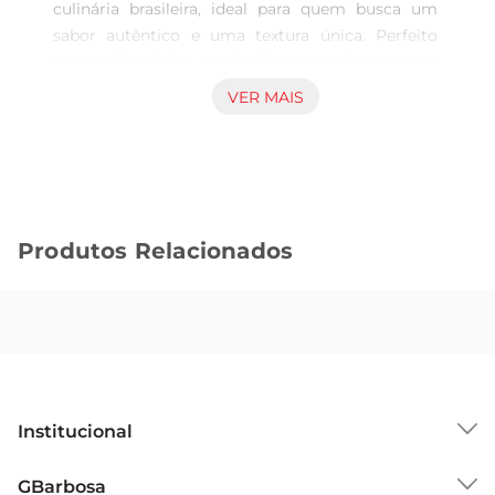
culinária brasileira, ideal para quem busca um 
sabor autêntico e uma textura única. Perfeito 
para grelhar, fritar ou simplesmente degustar em 
uma tábua de queijos, ele traz um toque especial 
VER MAIS
a qualquer refeição. Com um sabor suave e 
levemente salgado, é uma escolha que agrada a 
todos os paladares.

Versatilidade nas Preparações  

Este queijo é extremamente versátil e podeser 
Produtos Relacionados
utilizado em diversas receitas. Desde espetinhos 
grelhados até acompanhamentos de pratos 
principais, o Queijo Coalho Polenghi se destaca 
em qualquer ocasião. Experimente adicionálo a 
saladas, sanduíches ou como ingrediente 
principal em uma deliciosa receita de queijo 
coalho na brasa, trazendo um novo ar às suas 
Institucional
refeições.

Qualidade e Sabor Garantidos  

Sobre o GBarbosa
GBarbosa
Produzido com ingredientes selecionados, o 