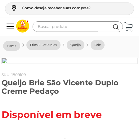
Como deseja receber suas compras?
Buscar produto
Termos mais buscados
Frios E Laticínios
Queijo
Brie
geladeira
maquina lavar
fogao
:
1809109
Queijo Brie São Vicente Duplo
café
Creme Pedaço
cerveja
frango
Disponível em breve
vinho
leite
tv