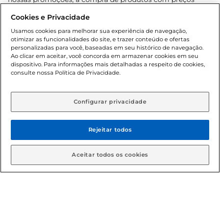
promocionais poderá ter sua quantidade limitada por
Cookies e Privacidade
cliente. Os preços, ofertas e condições são exclusivos para
o e-commerce e válidos durante o dia de hoje, podendo
Usamos cookies para melhorar sua experiência de navegação,
otimizar as funcionalidades do site, e trazer conteúdo e ofertas
sofrer alterações sem prévia notificação. Proibida a venda
personalizadas para você, baseadas em seu histórico de navegação.
de bebidas alcoólicas para menores de 18 anos, conforme
Ao clicar em aceitar, você concorda em armazenar cookies em seu
Lei n.º 8069/90, art. 81, inciso II (Estatuto da Criança e do
dispositivo. Para informações mais detalhadas a respeito de cookies,
Adolescente). Preços e condições exclusivos para o
consulte nossa Política de Privacidade.
www.gbarbosa.com.br
, podendo sofrer alterações sem
aviso prévio. O valor mínimo para as compras on-line é de
R$ 80,00.
Configurar privacidade
Rejeitar todos
© 2026 Copyright. Todos os direitos
reservados Gbarbosa.
Aceitar todos os cookies
Cencosud Brasil Comercial SA.CNPJ sob n° 39.346.861/0350-38 .
Sediada na Av. das Nações Unidas, 12.995, 21º andar, CEP:
04.578-000, Bairro Brooklin Paulista, na cidade de São Paulo -