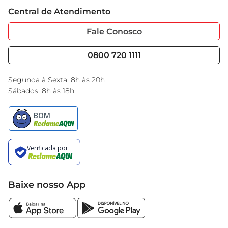
Trabalhe Conosco
Cartão GBarbosa
Central de Atendimento
Sobre Privacidade
Garantia Estendida
Portal do Fornecedo
Código de Ética
Fale Conosco
Nossas Lojas
Serviços
Cencosud Media
Blog GBarbosa
0800 720 1111
Black Friday
Encarte do Dia
Segunda à Sexta: 8h às 20h
Sábados: 8h às 18h
Baixe nosso App