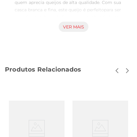
quem aprecia queijos de alta qualidade. Com sua 
casca branca e fina, este queijo é perfeitopara ser 
servido em tábuas de frios, acompanhando frutas 
frescas, pães artesanais ou até mesmo em 
VER MAIS
receitas sofisticadas. Cada pedaço proporciona 
uma explosão de sabor que encanta o paladar, 
tornando qualquer refeição mais especial.

Versatilidade na cozinha  

Esse queijo é extremamente versátil e pode ser 
Produtos Relacionados
utilizado em diversas preparações. Seja derretido 
sobre carnes, incorporado em molhos ou 
simplesmente servido com um toque de mel, o 
Queijo Brie QJO se adapta a diferentes estilos de 
pratos. Sua cremosidade o torna ideal para ser 
utilizado em receitas de quiches, tortas ou até 
mesmo em sanduíches gourmet, elevando o 
nível de qualquer refeição.

Harmonização perfeita  

Para uma harmonização ideal, o Queijo Brie 